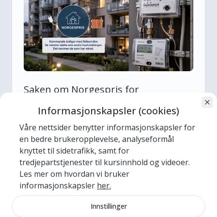
Saken om Norgespris for
kommunale boliger løftes nasjonalt
Informasjonskapsler (cookies)
– økende press på regjeringen
Våre nettsider benytter informasjonskapsler for
NKF løftet for et par uker siden
en bedre brukeropplevelse, analyseformål
problemstillingen om at kommunale boliger
knyttet til sidetrafikk, samt for
faller utenfor ordningen med Norgespris på
tredjepartstjenester til kursinnhold og videoer.
st...
Les mer om hvordan vi bruker
informasjonskapsler
her.
NKF
Innstillinger