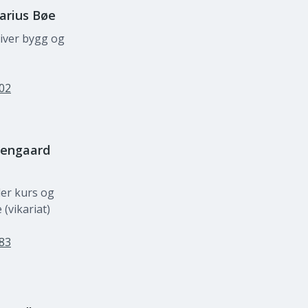
arius
Bøe
iver bygg og
 02
tengaard
der kurs og
(vikariat)
 83