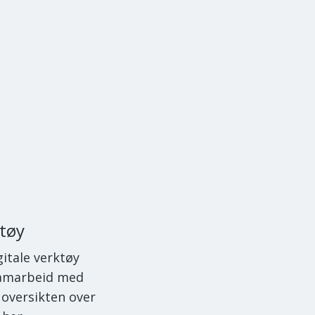
ktøy
gitale verktøy
samarbeid med
oversikten over