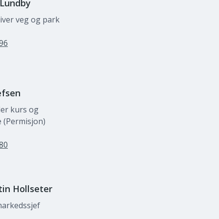
 Lundby
iver veg og park
 96
efsen
der kurs og
 (Permisjon)
 80
tin
Hollseter
markedssjef