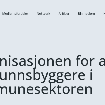
Medlemsfordeler
Nettverk
Artikler
Bli medlem
K
isasjonen for a
unnsbyggere i
unesektoren