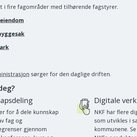
t i fire fagområder med tilhørende fagstyrer.
 eiendom
byggesak
ark
inistrasjon
sørger for den daglige driften.
deg?
apsdeling
Digitale ver
er for å dele kunnskap
NKF har flere di
av fag og
som utvikles i 
grenser gjennom
kommunene. Se 