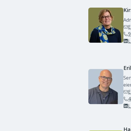
Kir
Adm
E
9
L
Eri
Sen
ei
E
4
L
Ha