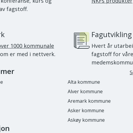
 konferanse, kurs og
NKFs produkter
av fagstoff.
rk
Fagutvikling
over 1000 kommunale
Hvert år utarbe
om er med i nettverk.
fagstoff for vår
medemskommun
mmer
S
ne
Alta kommune
Alver kommune
Aremark kommune
Asker kommune
Askøy kommune
jon