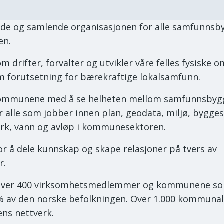
de og samlende organisasjonen for alle samfunnsby
en.
om drifter, forvalter og utvikler våre felles fysiske 
m forutsetning for bærekraftige lokalsamfunn.
kommunene med å se helheten mellom samfunnsbygg
r alle som jobber innen plan, geodata, miljø, bygges
ark, vann og avløp i kommunesektoren.
or å dele kunnskap og skape relasjoner på tvers av
r.
 over 400 virksomhetsmedlemmer og kommunene so
% av den norske befolkningen. Over 1.000 kommunal
ens nettverk
.