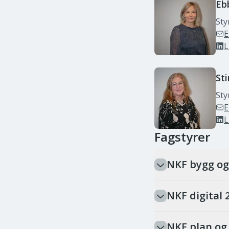
Eb
St
E
L
St
St
E
L
Fagstyrer
NKF bygg og
NKF digital 
NKF plan og