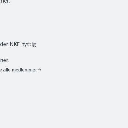
her.
ider NKF nyttig
e
er.
e alle medlemmer