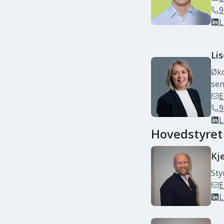
9
L
Li
Øko
sen
E
9
L
Hovedstyret
Kje
Sty
E
L