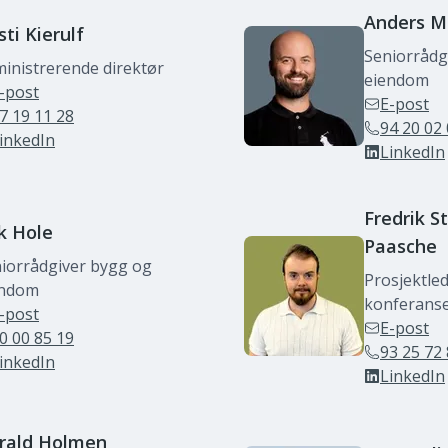
Anders M
sti
Kierulf
Seniorrådg
inistrerende direktør
eiendom
-post
E-post
7 19 11 28
94 20 02
inkedIn
LinkedIn
Fredrik
S
k
Hole
Paasche
iorrådgiver bygg og
Prosjektle
endom
konferanse 
-post
E-post
0 00 85 19
93 25 72
inkedIn
LinkedIn
rald
Holmen