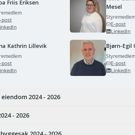
ba
Friis Eriksen
Mesel
yremedlem
Styremedle
-post
E-post
inkedIn
LinkedIn
ina Kathrin
Lillevik
Bjørn-Egil
yremedlem
Styremedle
-post
E-post
inkedIn
LinkedIn
 eiendom 2024 - 2026
2024 - 2026
 byggesak 2024 - 2026