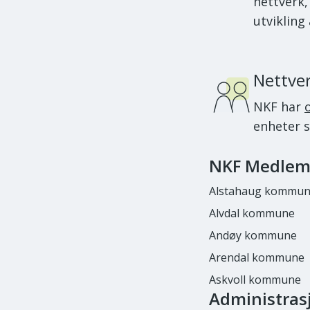
nettverk,
utvikling 
Nettve
NKF har
enheter s
NKF Medle
Alstahaug kommu
Alvdal kommune
Andøy kommune
Arendal kommune
Askvoll kommune
Administras