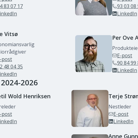
4 83 07 17
93 03 08
inkedIn
LinkedIn
se
Vitsø
Per Ove
A
nomiansvarlig
Produkteier
iorrådgiver
E-post
-post
90 84 99
2 48 04 35
LinkedIn
inkedIn
 2024-2026
til
Wold Henriksen
Terje
Strø
releder
Nestleder
-post
E-post
inkedIn
LinkedIn
Anne Gunn