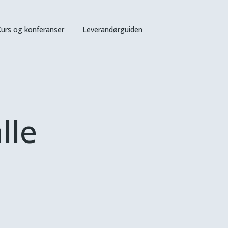
urs og konferanser
Leverandørguiden
lle