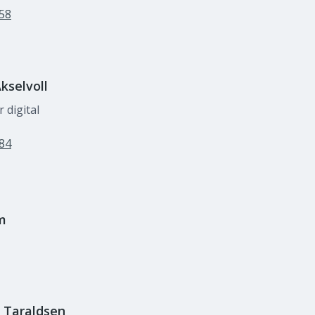
 58
kselvoll
 digital
 84
m
Taraldsen