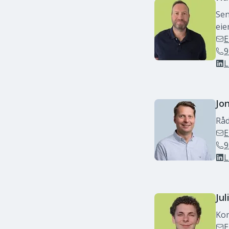
Sen
ei
E
9
L
Jo
Råd
E
9
L
Jul
Ko
E