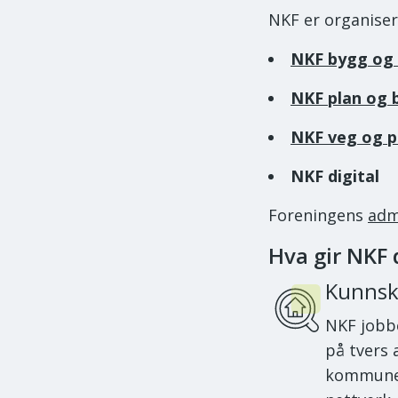
NKF er organiser
NKF bygg og
NKF plan og 
NKF veg og p
NKF digital
Foreningens
adm
Hva gir NKF 
Kunnsk
NKF jobb
på tvers 
kommune