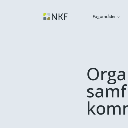
Fagområder
Organ
samf
komm