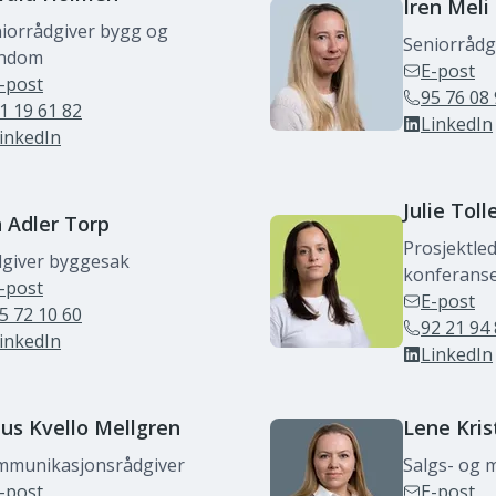
Iren
Meli
iorrådgiver bygg og
Seniorrådg
endom
E-post
-post
95 76 08
1 19 61 82
LinkedIn
inkedIn
Julie
Toll
n Adler
Torp
Prosjektle
giver byggesak
konferanse
-post
E-post
5 72 10 60
92 21 94
inkedIn
LinkedIn
ius
Kvello Mellgren
Lene Kris
mmunikasjonsrådgiver
Salgs- og 
-post
E-post