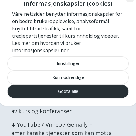
deling
Informasjonskapsler (cookies)
Våre nettsider benytter informasjonskapsler for
NKF benytter følgende databehandlere og
en bedre brukeropplevelse, analyseformål
har inngått databehandleravtale med
knyttet til sidetrafikk, samt for
tredjepartstjenester til kursinnhold og videoer.
disse:
Les mer om hvordan vi bruker
Skykontoret – forvalter interne
informasjonskapsler
her.
løsninger i foreningen som Microsoft
Innstillinger
(Dynamics CRM) – lagring og forvaltning av
medlems- og kontaktdata
Kun nødvendige
Make AS – utsending av nyhetsbrev
Godta alle
Checkin – påmelding og administrasjon
av kurs og konferanser
YouTube / Vimeo / Genially –
amerikanske tjenester som kan motta