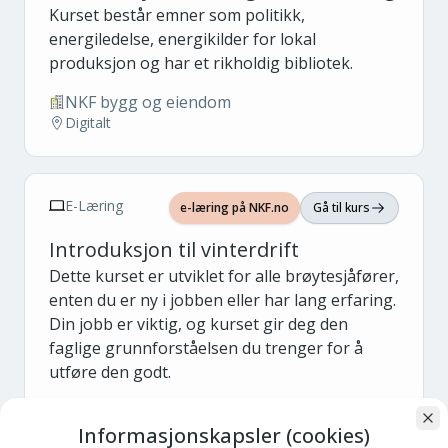
Kurset består emner som politikk,
energiledelse, energikilder for lokal
produksjon og har et rikholdig bibliotek.
NKF bygg og eiendom
Digitalt
E-Læring
e-læring på NKF.no
Gå til kurs
Introduksjon til vinterdrift
Dette kurset er utviklet for alle brøytesjåfører,
enten du er ny i jobben eller har lang erfaring.
Din jobb er viktig, og kurset gir deg den
faglige grunnforståelsen du trenger for å
utføre den godt.
NKF veg og park
Informasjonskapsler (cookies)
Digitalt