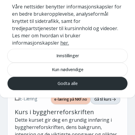
Våre nettsider benytter informasjonskapsler for
en bedre brukeropplevelse, analyseformål
E-Læring
knyttet til sidetrafikk, samt for
e-læring på NKF.no
Gå til kurs
tredjepartstjenester til kursinnhold og videoer.
Kompetanseprogram for folkevalgte
Les mer om hvordan vi bruker
Som folkevalgt gir programmet deg forståelse
informasjonskapsler
her.
for oppgaven og ansvaret du har tatt på deg
som folkevalgt.
Innstillinger
NKF plan og byggesak
Kun nødvendige
Digitalt
Godta alle
E-Læring
e-læring på NKF.no
Gå til kurs
Kurs i byggherreforskriften
Dette kurset gir deg en grundig innføring i
byggherreforskriften, dens bakgrunn,
intensjon og de viktigste oppgaver og plikter