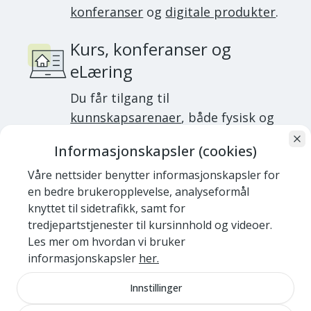
konferanser
og
digitale produkter
.
Kurs, konferanser og
eLæring
Du får tilgang til
kunnskapsarenaer
, både fysisk og
digitalt.
Informasjonskapsler (cookies)
De fleste av landets kommuner og en
Våre nettsider benytter informasjonskapsler for
rekke offentlige og private foretak har et
en bedre brukeropplevelse, analyseformål
knyttet til sidetrafikk, samt for
virksomhetsmedlemskap i NKF. Dersom
tredjepartstjenester til kursinnhold og videoer.
man ønsker å være med i
nettverk
, så
Les mer om hvordan vi bruker
kommer denne kostnaden i tillegg.
informasjonskapsler
her.
Innstillinger
Kontigent for medlemmer 2026