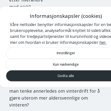
med pisk?
Informasjonskapsler (cookies)
Vi må planlegge, uterommene våre også
for vinterhalvåret - om det er innenfor
Våre nettsider benytter informasjonskapsler for en b
brukeropplevelse, analyseformål knyttet til sidetrafikk
universell utforming, eller bare komfort,
samt for tredjepartstjenester til kursinnhold og videoe
“walkability” og sunn fornuft. Hvordan kan
mer om hvordan vi bruker informasjonskapsler
her.
kommunalteknikerne være en del av dette
på en måte som gir gevinst hos begge
Innstillinger
parter?
Kun nødvendige
Å øke tilgjengeligheten med mindre
Godta alle
budsjett krever kreativitet, innvoasjon og
villighet til å prøve ut nye metoder. Kan
man tenke annerledes om vinterdrift for å
gjøre uterom mer aldersvennlige om
vinteren?