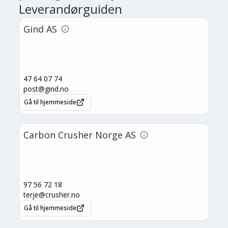
Leverandørguiden
Gind AS
47 64 07 74
post@gind.no
Gå til hjemmeside
Carbon Crusher Norge AS
97 56 72 18
terje@crusher.no
Gå til hjemmeside