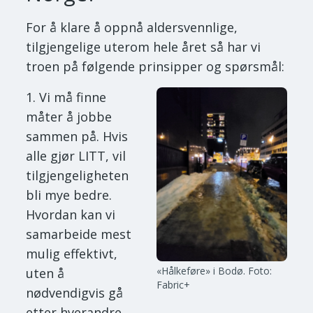
For å klare å oppnå aldersvennlige,
tilgjengelige uterom hele året så har vi
troen på følgende prinsipper og spørsmål:
Vi må finne
måter å jobbe
sammen på. Hvis
alle gjør LITT, vil
tilgjengeligheten
bli mye bedre.
Hvordan kan vi
samarbeide mest
mulig effektivt,
«Hålkeføre» i Bodø.
Foto:
uten å
Fabric+
nødvendigvis gå
etter hverandre