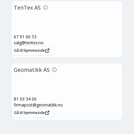
TenTex AS
67 91 60 53
salg@tentex.no
Gå til hjemmeside
Geomatikk AS
81 03 34 00
firmapost@geomatikk.no
Gå til hjemmeside