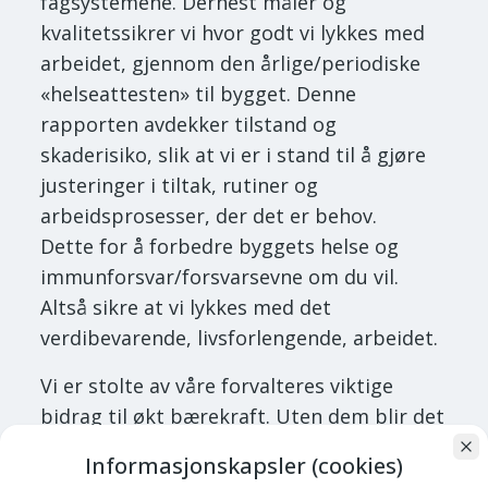
fagsystemene. Dernest måler og
kvalitetssikrer vi hvor godt vi lykkes med
arbeidet, gjennom den årlige/periodiske
«helseattesten» til bygget. Denne
rapporten avdekker tilstand og
skaderisiko, slik at vi er i stand til å gjøre
justeringer i tiltak, rutiner og
arbeidsprosesser, der det er behov.
Dette for å forbedre byggets helse og
immunforsvar/forsvarsevne om du vil.
Altså sikre at vi lykkes med det
verdibevarende, livsforlengende, arbeidet.
Vi er stolte av våre forvalteres viktige
bidrag til økt bærekraft. Uten dem blir det
vanskelig å nå bærekraftmålene vi er nødt
Informasjonskapsler (cookies)
til å nå, for å ivareta også kommende