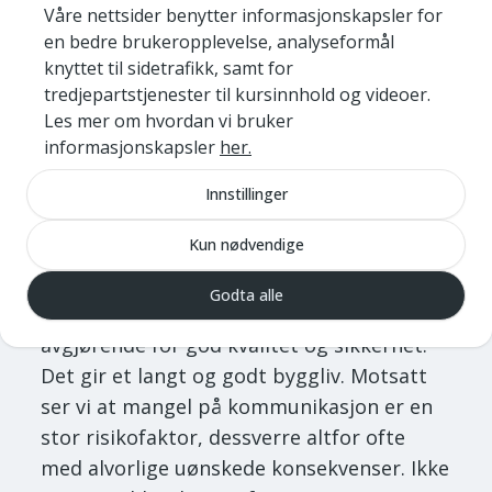
Våre nettsider benytter informasjonskapsler for
generasjoners fellesskaps verdier. Vi er
en bedre brukeropplevelse, analyseformål
nødt til å samarbeide. Vi er nødt til å dele
knyttet til sidetrafikk, samt for
kunnskapen. Vi har ikke noe valg.
tredjepartstjenester til kursinnhold og videoer.
Les mer om hvordan vi bruker
informasjonskapsler
her.
Kommunikasjonsverktøy
for bærekraft
Innstillinger
Kun nødvendige
Av erfaring ser vi stadig at god
kommunikasjon og samhandling mellom
Godta alle
eier/forvalter og bruker av byggene er helt
avgjørende for god kvalitet og sikkerhet.
Det gir et langt og godt byggliv. Motsatt
ser vi at mangel på kommunikasjon er en
stor risikofaktor, dessverre altfor ofte
med alvorlige uønskede konsekvenser. Ikke