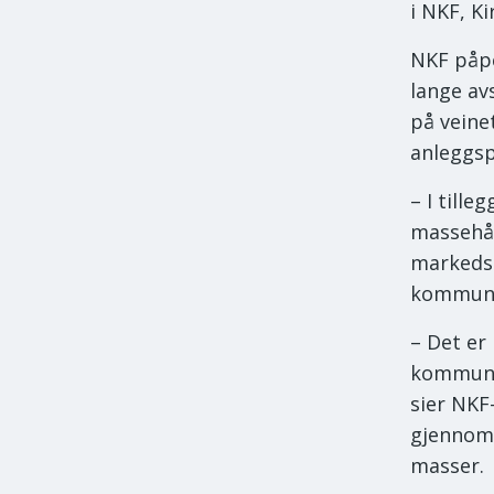
i NKF, Kir
NKF påpe
lange av
på veine
anleggsp
– I till
massehån
markeds
kommun
– Det er 
kommunen
sier NKF
gjennomg
masser.