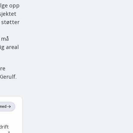
ølge opp
sjektet
 støtter
e må
ig areal
åre
ierulf.
 med
rift