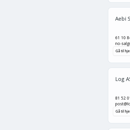
Aebi 
61 10 8
no-sal
Gå til h
Log A
81 52 0
post@l
Gå til h