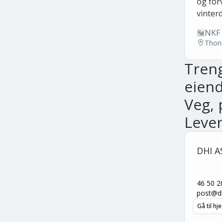
og for
vinterd
NKF 
Thon
Tren
eiend
Veg, 
Leve
DHI A
46 50 2
post@d
Gå til h