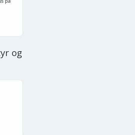
us på
yr og