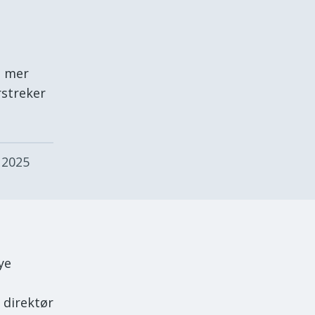
m mer
rstreker
 2025
ye
 direktør