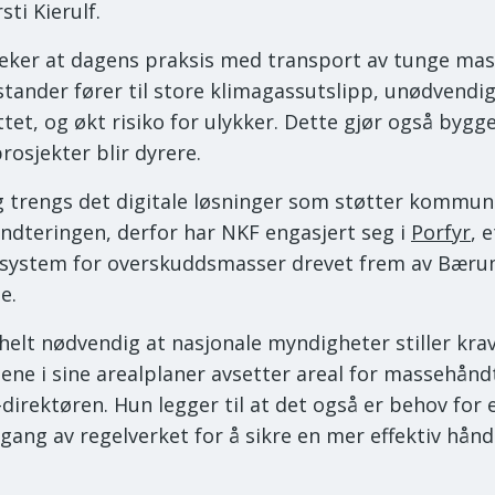
sti Kierulf.
ker at dagens praksis med transport av tunge mas
stander fører til store klimagassutslipp, unødvendig 
ttet, og økt risiko for ulykker. Dette gjør også bygg
rosjekter blir dyrere.
egg trengs det digitale løsninger som støtter kommun
dteringen, derfor har NKF engasjert seg i
Porfyr
, e
system for overskuddsmasser drevet frem av Bær
e.
helt nødvendig at nasjonale myndigheter stiller krav 
e i sine arealplaner avsetter areal for massehånd
-direktøren. Hun legger til at det også er behov for 
ang av regelverket for å sikre en mer effektiv hånd