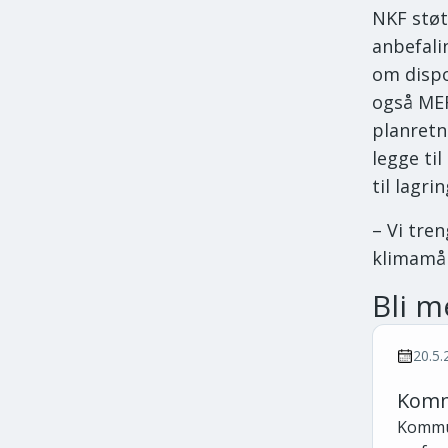
NKF støt
anbefali
om dispo
også MEF
planretn
legge til
til lagr
– Vi tre
klimamål
Bli m
20.5.
Komm
Kommun