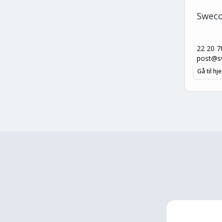
Sweco
22 20 7
post@s
Gå til h