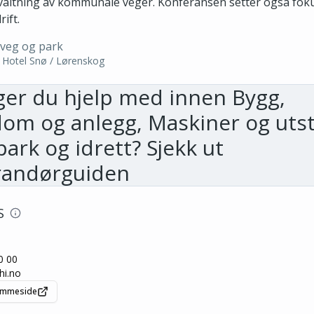
valtning av kommunale veger. Konferansen setter også fok
rift.
veg og park
 Hotel Snø / Lørenskog
ger du hjelp med
innen Bygg,
om og anlegg, Maskiner og utst
park og idrett
? Sjekk ut
randørguiden
S
0 00
hi.no
jemmeside