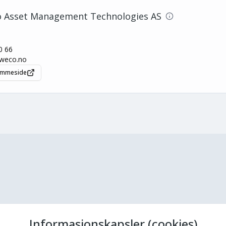
 Asset Management Technologies AS
0 66
weco.no
jemmeside
Informasjonskapsler (cookies)