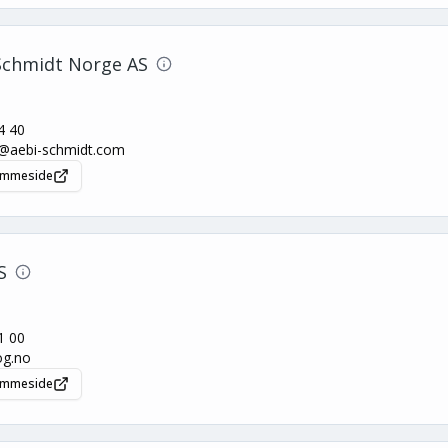
Schmidt Norge AS
4 40
g@aebi-schmidt.com
jemmeside
S
1 00
og.no
jemmeside