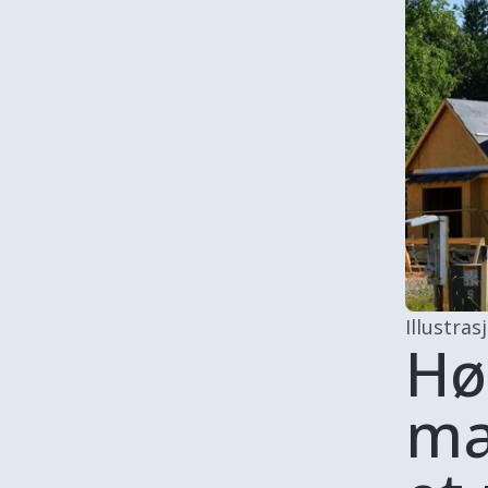
Illustras
Hø
ma