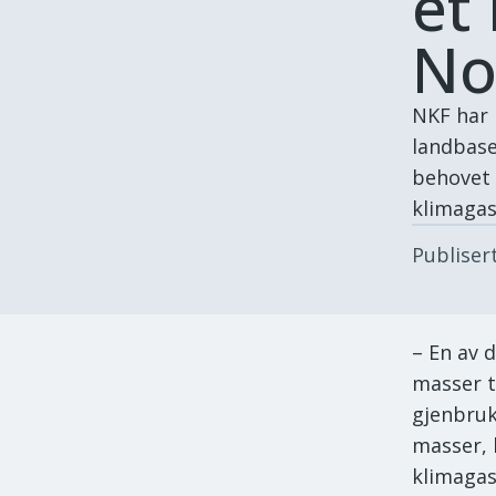
et
No
NKF har 
landbase
behovet 
klimagas
Publiser
– En av 
masser t
gjenbruk
masser, 
klimagas