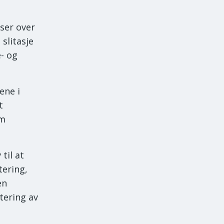
ser over
slitasje
e- og
ene i
t
um
til at
tering,
en
tering av