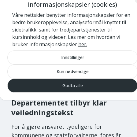
Informasjonskapsler (cookies)
eksisterende data, egne utredninger og
Våre nettsider benytter informasjonskapsler for en
eventuelle kartleggingsoppdrag satt ut til
bedre brukeropplevelse, analyseformål knyttet til
eksterne fagmiljøer.
sidetrafikk, samt for tredjepartstjenester til
kursinnhold og videoer. Les mer om hvordan vi
Hvis innsender allerede har fått
bruker informasjonskapsler
her.
gjennomført relevante undersøkelser, kan
kommunen bruke disse, men da må
Innstillinger
kommunen selv kvalitetssikre at
Kun nødvendige
kartleggingen oppfyller nasjonale
standarder.
Godta alle
Departementet tilbyr klar
veiledningstekst
For å gjøre ansvaret tydeligere for
kommunene og statsforvalterne, foreslår