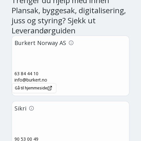
Trenger du hjelp med
innen
Plansak, byggesak, digitalisering,
juss og styring
? Sjekk ut
Leverandørguiden
Burkert Norway AS
63 84 44 10
info@burkert.no
Gå til hjemmeside
Sikri
90 53 00 49