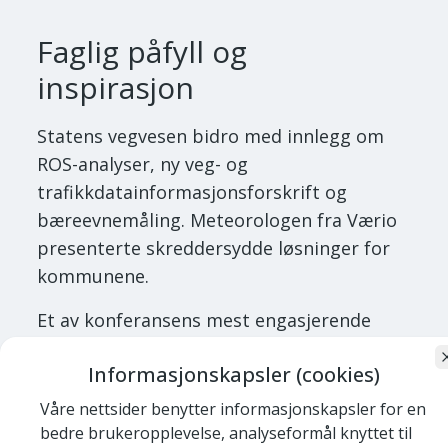
Faglig påfyll og
inspirasjon
Statens vegvesen bidro med innlegg om
ROS-analyser, ny veg- og
trafikkdatainformasjonsforskrift og
bæreevnemåling. Meteorologen fra Værio
presenterte skreddersydde løsninger for
kommunene.
Et av konferansens mest engasjerende
innlegg kom fra Roar Thon, fagdirektør i
Informasjonskapsler (cookies)
NSM, som snakket om digital sikkerhet i
en usikker tid. Hans budskap om
Våre nettsider benytter informasjonskapsler for en
bevissthet, samarbeid og langsiktig
bedre brukeropplevelse, analyseformål knyttet til