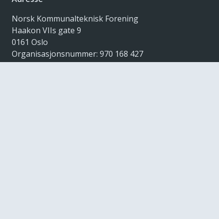
Norsk Kommunalteknisk Forening
Haakon VIIs gate 9
0161 Oslo
Organisasjonsnummer: 970 168 427
Kontakt oss
nkf@kommunalteknikk.no
+47 22 04 81 40
Dette er NKF
Nyhetsbrev
Kjøpsvilkår
Informasjonskapsler