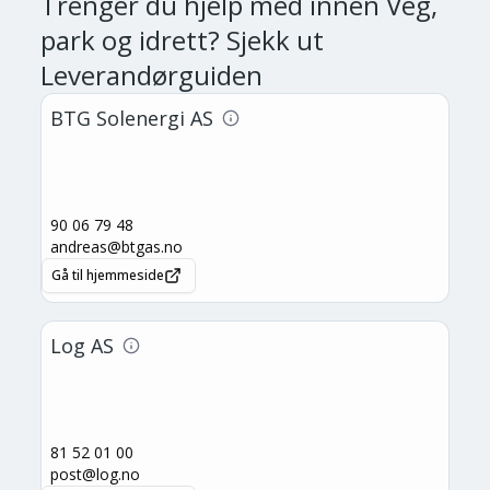
Trenger du hjelp med
innen Veg,
park og idrett
? Sjekk ut
Leverandørguiden
BTG Solenergi AS
90 06 79 48
andreas@btgas.no
Gå til hjemmeside
Log AS
81 52 01 00
post@log.no