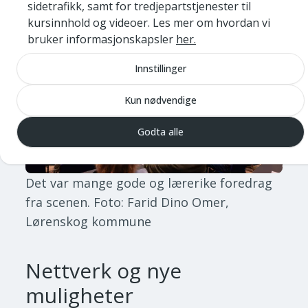
sidetrafikk, samt for tredjepartstjenester til
sikkerhetskultur traff et lydhørt publikum.
kursinnhold og videoer. Les mer om hvordan vi
bruker informasjonskapsler
her.
Innstillinger
Kun nødvendige
Godta alle
Det var mange gode og lærerike foredrag
fra scenen.
Foto: Farid Dino Omer,
Lørenskog kommune
Nettverk og nye
muligheter