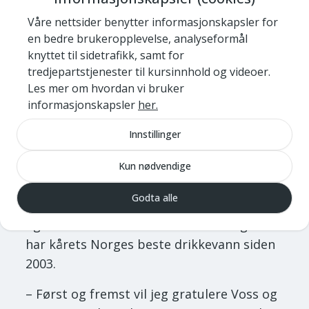
driftsoperatør i Voss herad.
Våre nettsider benytter informasjonskapsler for
en bedre brukeropplevelse, analyseformål
Juryleder, Johan P. Nielsen, forteller at
knyttet til sidetrafikk, samt for
konkurransen var beinhard og at juryen
tredjepartstjenester til kursinnhold og videoer.
trengte en ekstra runde for å avgjøre
Les mer om hvordan vi bruker
informasjonskapsler
her.
hvem som skulle stå på toppen av pallen.
Innstillinger
– I dag har vi smakt på vann av svært høy
kvalitet og juryen mener at vi har funnet
Kun nødvendige
to verdige vinnere, forteller Nielsen.
Godta alle
Konkurransen arrangeres av Norsk Vann
og Norsk Kommunalteknisk Forening som
har kårets Norges beste drikkevann siden
2003.
– Først og fremst vil jeg gratulere Voss og