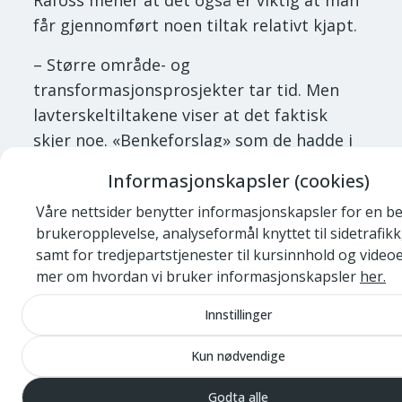
Rafoss mener at det også er viktig at man
får gjennomført noen tiltak relativt kjapt.
– Større område- og
transformasjonsprosjekter tar tid. Men
lavterskeltiltakene viser at det faktisk
skjer noe. «Benkeforslag» som de hadde i
Tysvær kommune er et godt eksempel på
Informasjonskapsler (cookies)
involvering som bygger tillit.
Våre nettsider benytter informasjonskapsler for en b
Tysvær kommune fikk med «benkeforslag»
brukeropplevelse, analyseformål knyttet til sidetrafikk
inn over 50 forslag til hvor kommunen
samt for tredjepartstjenester til kursinnhold og videoe
mer om hvordan vi bruker informasjonskapsler
her.
skulle sette opp nye benker.
Innstillinger
Morgendagens eldre
Kun nødvendige
Rafoss påpeker at medvirkning kan gi
Godta alle