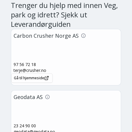
Trenger du hjelp med
innen Veg,
park og idrett
? Sjekk ut
Leverandørguiden
Carbon Crusher Norge AS
97 56 72 18
terje@crusher.no
Gå til hjemmeside
Geodata AS
23 24 90 00
geodata@geodata.no