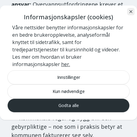
ansvar:
Overvannsutfordringene krever et
nasjonalt ansvar, på linje med flom og
Informasjonskapsler (cookies)
skred. NKF etterlyser en nasjonal plan for
Våre nettsider benytter informasjonskapsler for
klimatilpasning med tydelige mål,
en bedre brukeropplevelse, analyseformål
ansvarsfordeling og oppfølging.
knyttet til sidetrafikk, samt for
tredjepartstjenester til kursinnhold og videoer.
4. Uklarheter og risiko for økt byråkrati
Les mer om hvordan vi bruker
informasjonskapsler
her.
NKF peker på flere praktiske utfordringer
med forslaget:
Innstillinger
Kommunene må bruke betydelige
Kun nødvendige
ressurser på planarbeid og gebyrsystemer
før innføring av et gebyr.
Godta alle
Kommunale veger og bygg blir selv
gebyrpliktige – noe som i praksis betyr at
kommunen fakturerer seg selv.