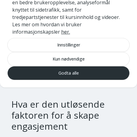
tvers av kommunegrensene, forteller
en bedre brukeropplevelse, analyseformål
Kierulf.
knyttet til sidetrafikk, samt for
tredjepartstjenester til kursinnhold og videoer.
Undersøkelsen viser også at det er de
Les mer om hvordan vi bruker
økonomiske rammene innen vei og park
informasjonskapsler
her.
som er det største hinderet for
Innstillinger
investering i digitalt utstyr og digitale
løsninger. Samtidig kommer det frem av
Kun nødvendige
undersøkelsen at det er lite samarbeid
Godta alle
mellom IT-miljøet og vei og park i
kommunen
Hva er den utløsende
faktoren for å skape
engasjement