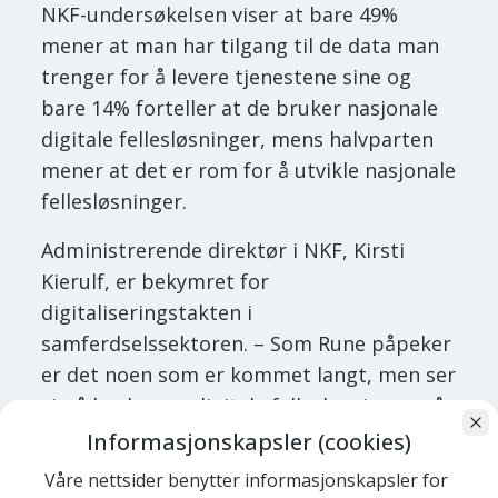
NKF-undersøkelsen viser at bare 49%
mener at man har tilgang til de data man
trenger for å levere tjenestene sine og
bare 14% forteller at de bruker nasjonale
digitale fellesløsninger, mens halvparten
mener at det er rom for å utvikle nasjonale
fellesløsninger.
Administrerende direktør i NKF, Kirsti
Kierulf, er bekymret for
digitaliseringstakten i
samferdselssektoren. – Som Rune påpeker
er det noen som er kommet langt, men ser
vi på bruken av digitale fellesløsninger, så
er denne fryktelig lav. I det ligger også at
Informasjonskapsler (cookies)
det blir svært vanskelig å standardisere på
Våre nettsider benytter informasjonskapsler for