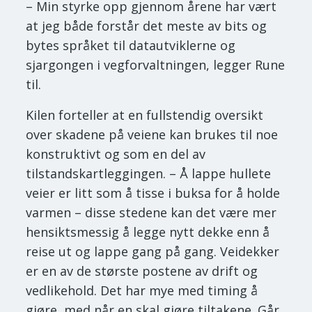
– Min styrke opp gjennom årene har vært
at jeg både forstår det meste av bits og
bytes språket til datautviklerne og
sjargongen i vegforvaltningen, legger Rune
til.
Kilen forteller at en fullstendig oversikt
over skadene på veiene kan brukes til noe
konstruktivt og som en del av
tilstandskartleggingen. – Å lappe hullete
veier er litt som å tisse i buksa for å holde
varmen – disse stedene kan det være mer
hensiktsmessig å legge nytt dekke enn å
reise ut og lappe gang på gang. Veidekker
er en av de største postene av drift og
vedlikehold. Det har mye med timing å
gjøre, med når en skal gjøre tiltakene. Går