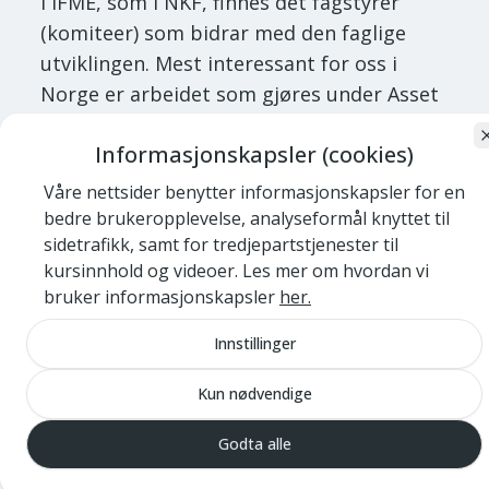
I IFME, som i NKF, finnes det fagstyrer
(komiteer) som bidrar med den faglige
utviklingen. Mest interessant for oss i
Norge er arbeidet som gjøres under Asset
Management. Her får vi innspill på det
Informasjonskapsler (cookies)
store perspektivet på hvordan vi drifter og
utvikler alle verdiene vi har i
Våre nettsider benytter informasjonskapsler for en
kommunalteknisk sektor. Om du er
bedre brukeropplevelse, analyseformål knyttet til
sidetrafikk, samt for tredjepartstjenester til
nysgjerrig vil du finne en lenke til IFMEs
kursinnhold og videoer. Les mer om hvordan vi
online kurs i Asset Management, som gir
bruker informasjonskapsler
her.
deg en sertifisering som
kommuneingeniør med innsikt i både veg
Innstillinger
og bygg. Er det stor interesse kurset kan vi
Kun nødvendige
få dette oversatt og lagt inn på NKF
Læring for alle våre medlemmer.
Godta alle