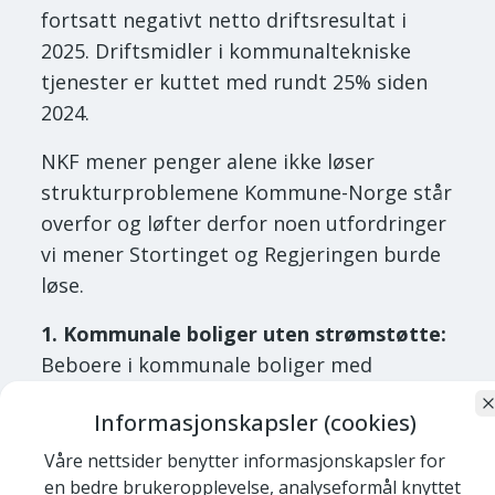
fortsatt negativt netto driftsresultat i
2025. Driftsmidler i kommunaltekniske
tjenester er kuttet med rundt 25% siden
2024.
NKF mener penger alene ikke løser
strukturproblemene Kommune-Norge står
overfor og løfter derfor noen utfordringer
vi mener Stortinget og Regjeringen burde
løse.
1. Kommunale boliger uten strømstøtte:
Beboere i kommunale boliger med
fellesmålere faller i dag helt utenfor
Informasjonskapsler (cookies)
Norgespris-ordningen. NKF ba derfor
Stortinget om at kommunale boliger med
Våre nettsider benytter informasjonskapsler for
en bedre brukeropplevelse, analyseformål knyttet
fellesmålere skal inkluderes i definisjonen