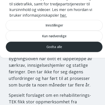
til sidetrafikk, samt for tredjepartstjenester til
for boligselskap i loven.
kursinnhold og videoer. Les mer om hvordan vi
bruker informasjonskapsler
her.
2. Rehabiliterings-TEK:
Dagens TEK17 er
skrevet for nybygg og kravene gjør
Innstillinger
rehabilitering og ombygging vanskelig.
Dette fører til at mange velger å rive
Kun nødvendige
fremfor å rehabilitere bygg.
Godta alle
3. Ny plan- og bygningslov:
Plan- og
bygningsloven har blitt et lappeteppe av
særkrav, innsigelseshjemler og statlige
føringer. Den tar ikke for seg dagens
utfordringer og har ført til at prosesser
som burde ta noen måneder tar flere år.
Spesielt forslaget om en rehabiliterings-
TEK fikk stor oppmerksomhet fra