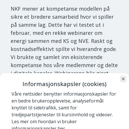
NKF mener at kompetanse modellen på
sikre et bredere samarbeid hvor vi spiller
på samme lag. Dette har vi testet ut i
februar, med en rekke webinarer om
energi sammen med KS og NVE. Raskt og
kostnadseffektivt spilte vi hverandre gode.
Vi brukte og samlet inn eksisterende
kompetanse hos våre medlemmer og delte
i digitale kanaler. Webinarene blir gjort
tilgjenglig på eLærings-plattoformene til
Informasjonskapsler (cookies)
KS og NKF i medio-mai og kan raskt
Våre nettsider benytter informasjonskapsler for
utvikles til å nå alle som vil lære for å
en bedre brukeropplevelse, analyseformål
endre sine energikilder og vaner.
knyttet til sidetrafikk, samt for
tredjepartstjenester til kursinnhold og videoer.
NKF mener at den regionale modellen med
Les mer om hvordan vi bruker
å peke på fylkeskommunen for
informasjonskapsler
her.