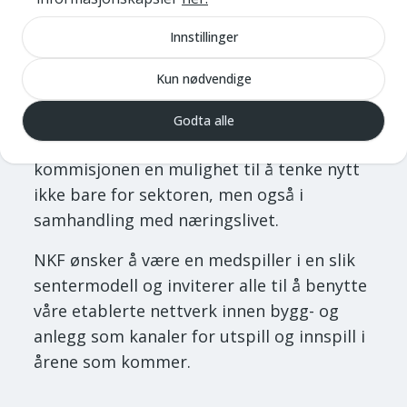
kompetansespredning kan fort forsinke
Innstillinger
behovet for kunnskap. Et fremtidsrettet
kompetansesenter bruker og
Kun nødvendige
samarbeider. Senteret som en virtuell
organisasjon kan tilgjengeliggjør med små
Godta alle
midler, raskt og fortløpende. Her har
kommisjonen en mulighet til å tenke nytt
ikke bare for sektoren, men også i
samhandling med næringslivet.
NKF ønsker å være en medspiller i en slik
sentermodell og inviterer alle til å benytte
våre etablerte nettverk innen bygg- og
anlegg som kanaler for utspill og innspill i
årene som kommer.