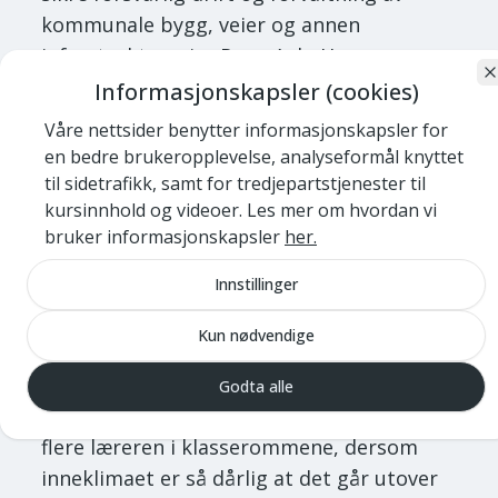
kommunale bygg, veier og annen
infrastruktur, sier Rune Aale-Hansen
adm.dir. i NKF.
Informasjonskapsler (cookies)
Våre nettsider benytter informasjonskapsler for
– Vi vet at tilstanden på noen kommunale
en bedre brukeropplevelse, analyseformål knyttet
bygg lider av feil eller alvorlige mangler. Vi
til sidetrafikk, samt for tredjepartstjenester til
vet at det samme er tilfelle for enkelte
kursinnhold og videoer. Les mer om hvordan vi
kommunale veier og annen infrastruktur.
bruker informasjonskapsler
her.
Vår uro nå er at kommunestyrene velger å
Innstillinger
prioritere den «frie
koronakompensasjonen» til formål som
Kun nødvendige
går på bekostning av grunnmuren i
velferdssamfunnet. Det hjelper ikke med
Godta alle
flere varme hender i sykehjemmene eller
flere læreren i klasserommene, dersom
inneklimaet er så dårlig at det går utover