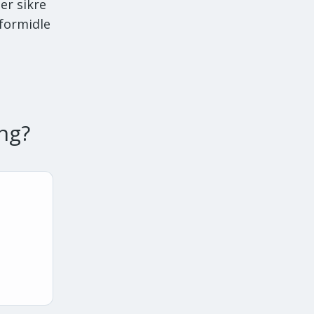
er sikre
 formidle
ing
?