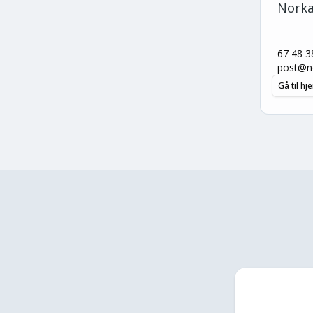
Norka
67 48 3
post@no
Gå til h