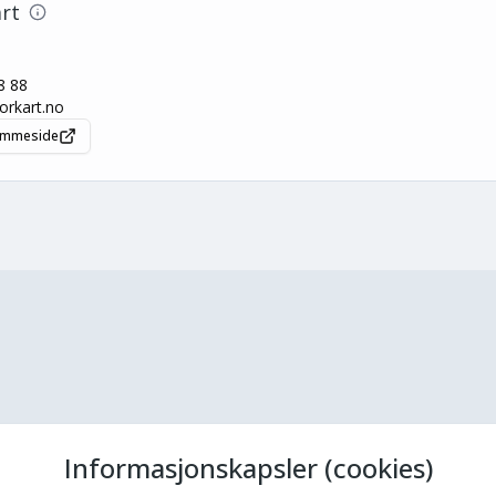
rt
8 88
rkart.no
jemmeside
Informasjonskapsler (cookies)