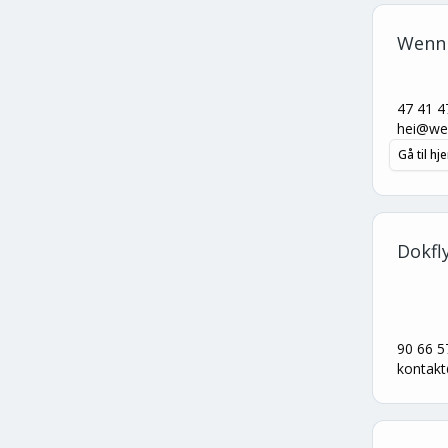
Wenn 
47 41 4
hei@we
Gå til h
Dokfl
90 66 5
kontakt