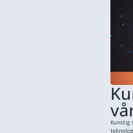
Kun
vå
Kunstig i
teknolog