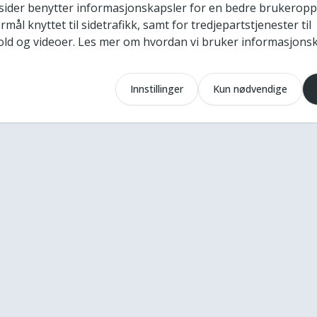
sider benytter informasjonskapsler for en bedre brukeropp
mål knyttet til sidetrafikk, samt for tredjepartstjenester til
ld og videoer. Les mer om hvordan vi bruker informasjons
Innstillinger
Kun nødvendige
Kontakt oss
nkf@kommunalteknikk.no
+47 22 04 81 40