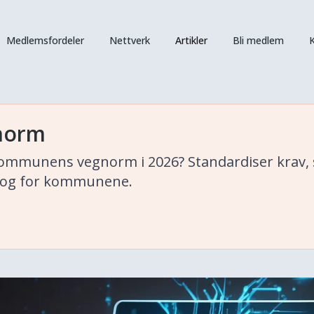
Medlemsfordeler
Nettverk
Artikler
Bli medlem
K
gnorm
e kommunens vegnorm i 2026? Standardiser krav, s
v og for kommunene.