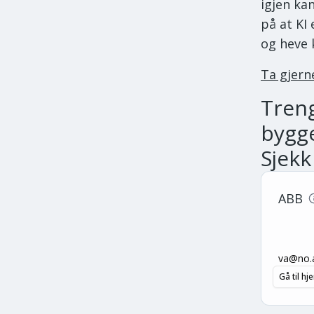
igjen ka
på at KI
og heve
Ta gjer
Tren
bygge
Sjekk
ABB
va@no.
Gå til h