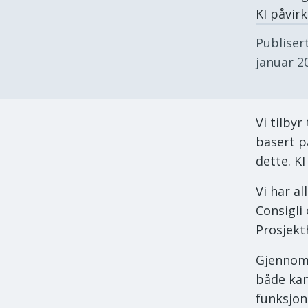
KI påvir
Publiser
januar 2
Vi tilby
basert p
dette. KI
Vi har al
Consigli
Prosjekt
Gjennom 
både kan
funksjon