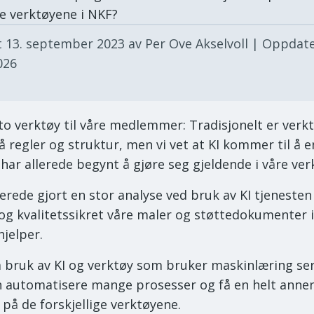
ke verktøyene i NKF?
t
13. september 2023
av Per Ove Akselvoll
| Oppdat
026
r to verktøy til våre medlemmer: Tradisjonelt er verk
å regler og struktur, men vi vet at KI kommer til å 
 har allerede begynt å gjøre seg gjeldende i våre ver
lerede gjort en stor analyse ved bruk av KI tjenesten 
 og kvalitetssikret våre maler og støttedokumenter 
hjelper.
bruk av KI og verktøy som bruker maskinlæring ser 
 automatisere mange prosesser og få en helt anne
 på de forskjellige verktøyene.