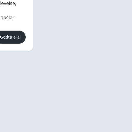
levelse,
kapsler
Godta alle
Dette er NKF
Nyhetsbrev