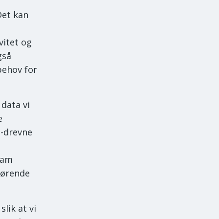
Det kan
vitet og
gså
behov for
 data vi
e
I-drevne
eam
jørende
lik at vi