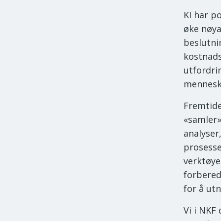
KI har p
øke nøya
beslutnin
kostnads
utfordri
menneske
Fremtide
«samler»
analyser
prosesse
verktøye
forbered
for å utn
Vi i NKF 