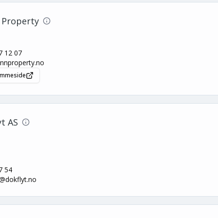
Property
7 12 07
nnproperty.no
jemmeside
yt AS
7 54
@dokflyt.no