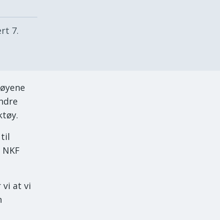
ert
7.
tøyene
endre
ktøy.
til
i NKF
vi at vi
n