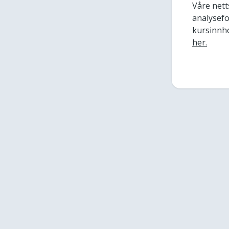
Våre nett
analysefor
kursinnho
her.
Adresse
Norsk Kommunalteknisk Forening
Haakon VIIs gate 9