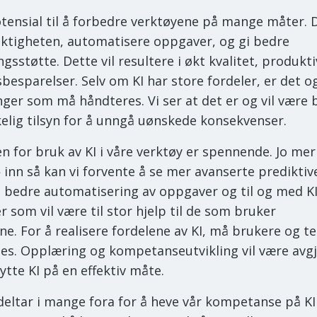
otensial til å forbedre verktøyene på mange måter. 
ktigheten, automatisere oppgaver, og gi bedre
gsstøtte. Dette vil resultere i økt kvalitet, produkti
besparelser. Selv om KI har store fordeler, er det o
nger som må håndteres. Vi ser at det er og vil være 
lig tilsyn for å unngå uønskede konsekvenser.
n for bruk av KI i våre verktøy er spennende. Jo mer
 inn så kan vi forvente å se mer avanserte prediktiv
, bedre automatisering av oppgaver og til og med K
r som vil være til stor hjelp til de som bruker
ne. For å realisere fordelene av KI, må brukere og t
es. Opplæring og kompetanseutvikling vil være avg
ytte KI på en effektiv måte.
deltar i mange fora for å heve vår kompetanse på KI s