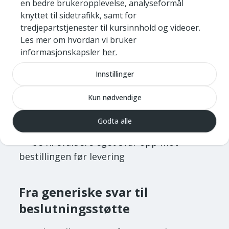
en bedre brukeropplevelse, analyseformål
I PARE trener man på å:
knyttet til sidetrafikk, samt for
tredjepartstjenester til kursinnhold og videoer.
«varme
opp» KI med en rask
Les mer om hvordan vi bruker
kunnskapskartlegging
informasjonskapsler
her.
fylle kunnskapshull med
målrettede
Innstillinger
oppfølgingsspørsmål
Kun nødvendige
iterere
, avklare uklarheter og berike
konteksten
Godta alle
be KI evaluere eget svar opp mot
bestillingen før levering
Fra generiske svar til
beslutningsstøtte