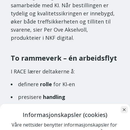
samarbeide med KI. Når bestillingen er
tydelig og kvalitetssikringen er innebygd,
øker både treffsikkerheten og tilliten til
svarene, sier Per Ove Akselvoll,
produkteier i NKF digital.
To rammeverk – én arbeidsflyt
I RACE lærer deltakerne å:
definere
rolle
for KI‑en
presisere
handling
legge ved riktig
kontekst
Informasjonskapsler (cookies)
sette tydelige
utførelseskrav
Våre nettsider benytter informasjonskapsler for