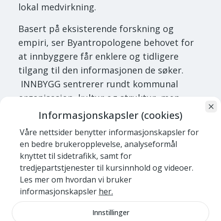
lokal medvirkning.
Basert på eksisterende forskning og
empiri, ser Byantropologene behovet for
at innbyggere får enklere og tidligere
tilgang til den informasjonen de søker.
INNBYGG sentrerer rundt kommunal
organisasjon, kultur og struktur, men
prosjektet handler først og fremst om å
Informasjonskapsler (cookies)
sikre innbyggerne bedre mulighet for å
Våre nettsider benytter informasjonskapsler for
medvirke, påvirke og planlegge fremtiden i
en bedre brukeropplevelse, analyseformål
sine nabolag.
knyttet til sidetrafikk, samt for
tredjepartstjenester til kursinnhold og videoer.
Målsettinger for INNBYGG-prosjektet:
Les mer om hvordan vi bruker
informasjonskapsler
her.
Nye former for organisatorisk og
kulturell praksis hos norske kommuner
Innstillinger