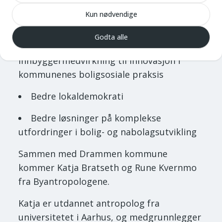
Nye former for innbyggermedvirkning i
Kun nødvendige
utvikling av boliger og nabolag
Godta alle
Omsette kunnskap fra
innbyggermedvirkning til innovasjon i
kommunenes boligsosiale praksis
Bedre lokaldemokrati
Bedre løsninger på komplekse
utfordringer i bolig- og nabolagsutvikling
Sammen med Drammen kommune
kommer Katja Bratseth og Rune Kvernmo
fra Byantropologene.
Katja er utdannet antropolog fra
universitetet i Aarhus, og medgrunnlegger