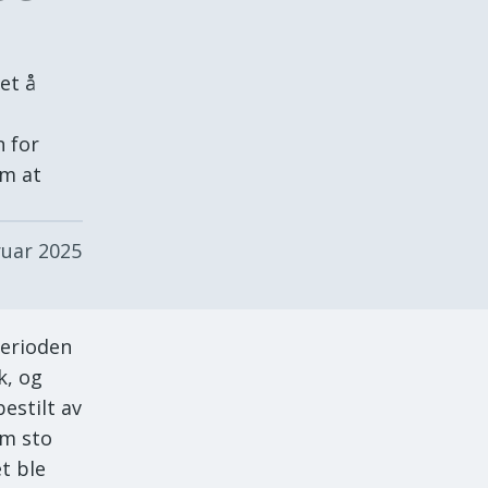
et å
n for
om at
ruar 2025
perioden
k, og
estilt av
om sto
t ble