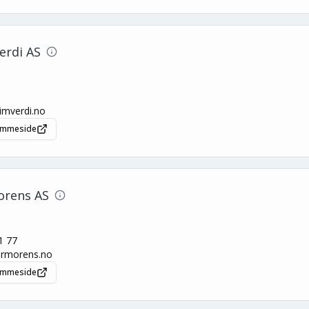
erdi AS
imverdi.no
jemmeside
rens AS
1 77
ermorens.no
jemmeside