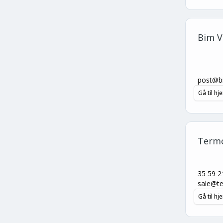
Bim V
post@b
Gå til h
Termo
35 59 2
sale@t
Gå til h