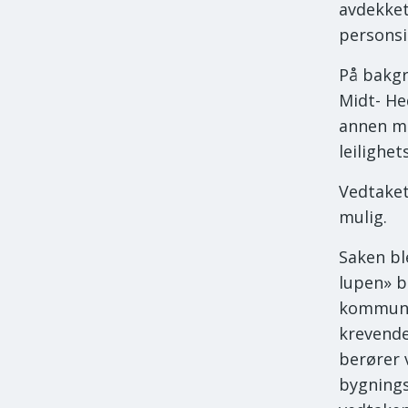
avdekket
personsi
På bakgr
Midt- He
annen mu
leilighe
Vedtaket
mulig.
Saken bl
lupen» bå
kommunen
krevende
berører 
bygningsl