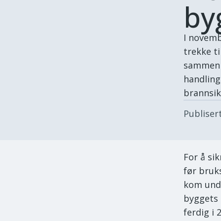
by
I novemb
trekke t
sammen 1
handling
brannsik
Publiser
For å si
før bruk
kom unde
byggets 
ferdig i