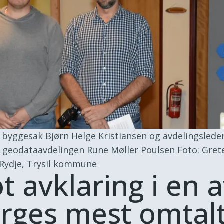
 byggesak Bjørn Helge Kristiansen og avdelingsleder
 geodataavdelingen Rune Møller Poulsen
Foto: Gret
Rydje, Trysil kommune
t avklaring i en 
rges mest omtal