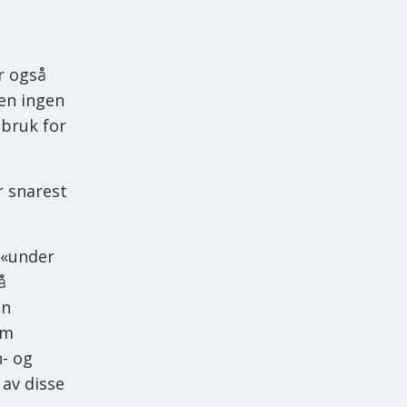
r også
en ingen
 bruk for
r snarest
 «under
å
en
om
n- og
 av disse