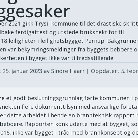
ggesaker
er 2021 gikk Trysil kommune til det drastiske skritt
ilbake ferdigattest og utstede bruksnekt for til
8 leiligheter i leilighetsbygget Pernup. Bakgrunne
en var bekymringsmeldinger fra byggets beboere 
kerheten i bygget ikke var tilfredsstillende.
t
25. januar 2023
av Sindre Haarr
| Oppdatert
5. feb
kre et godt beslutningsgrunnlag førte kommunen i 
snekten flere dokumenttilsyn med ansvarlige foreta
r dette arbeidet i hende en brannteknisk rapport b
beboere. Rapporten konkluderte med at bygget, s
 2016, ikke var bygget i tråd med brannkonsept og de