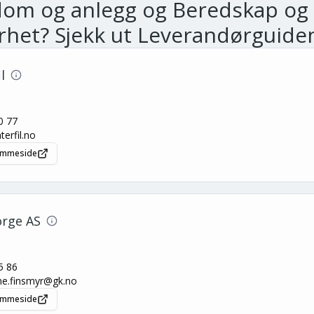
dom og anlegg og Beredskap og
rhet
? Sjekk ut Leverandørguide
l
0 77
erfil.no
jemmeside
rge AS
5 86
ne.finsmyr@gk.no
jemmeside