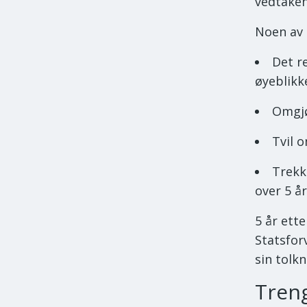
vedtaken
Noen av 
Det r
øyeblikke
Omgjø
Tvil o
Trekke
over 5 år
5 år ett
Statsfor
sin tolk
Tren