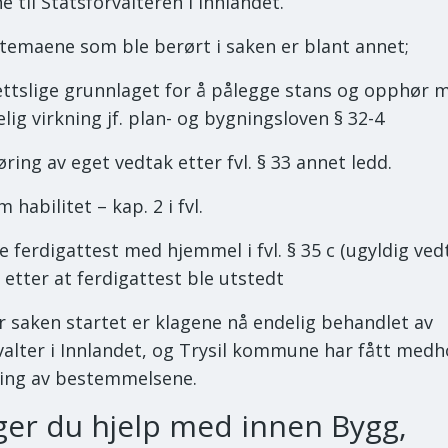
e til Statsforvalteren i Innlandet.
temaene som ble berørt i saken er blant annet;
ettslige grunnlaget for å pålegge stans og opphør 
lig virkning jf. plan- og bygningsloven § 32-4
ring av eget vedtak etter fvl. § 33 annet ledd.
m habilitet – kap. 2 i fvl.
 ferdigattest med hjemmel i fvl. § 35 c (ugyldig vedt
 etter at ferdigattest ble utstedt
er saken startet er klagene nå endelig behandlet av
valter i Innlandet, og Trysil kommune har fått medh
ning av bestemmelsene.
ger du hjelp med
innen Bygg,