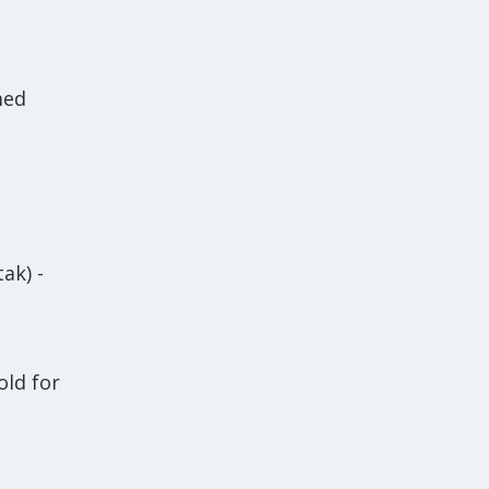
med
ak) -
old for