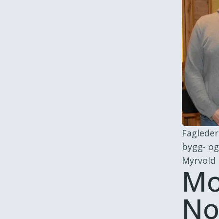
Fagleder
bygg- og
Myrvold 
Mo
No