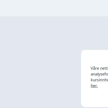
Våre nett
analysefor
kursinnho
her.