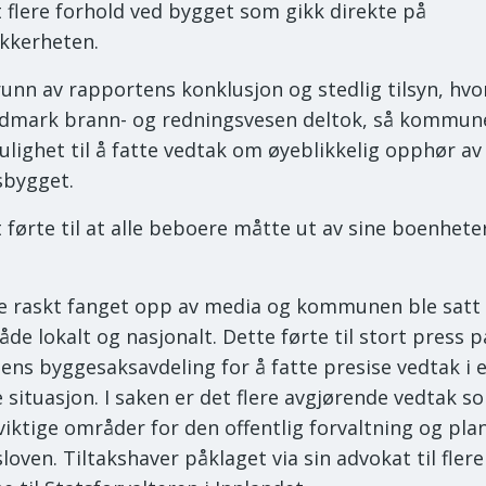
 flere forhold ved bygget som gikk direkte på
kkerheten.
unn av rapportens konklusjon og stedlig tilsyn, hvo
dmark brann- og redningsvesen deltok, så kommun
lighet til å fatte vedtak om øyeblikkelig opphør av
tsbygget.
 førte til at alle beboere måtte ut av sine boenhete
e raskt fanget opp av media og kommunen ble satt
de lokalt og nasjonalt. Dette førte til stort press p
s byggesaksavdeling for å fatte presise vedtak i 
 situasjon. I saken er det flere avgjørende vedtak s
viktige områder for den offentlig forvaltning og pla
oven. Tiltakshaver påklaget via sin advokat til flere