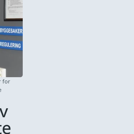
 for
e
av
te