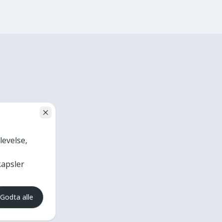
levelse,
kapsler
Godta alle