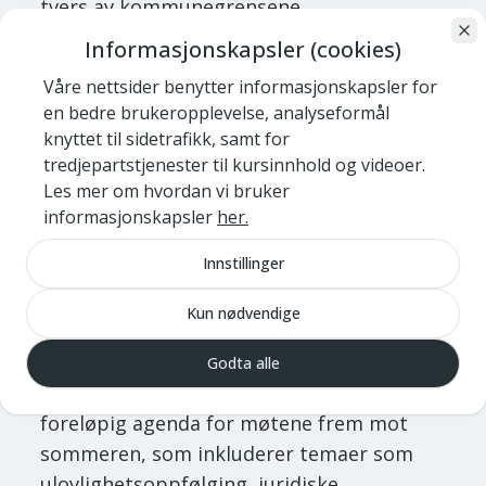
tvers av kommunegrensene.
Informasjonskapsler (cookies)
Allerede godt i gang
Våre nettsider benytter informasjonskapsler for
en bedre brukeropplevelse, analyseformål
På vårt første møte 3. februar, diskuterte
knyttet til sidetrafikk, samt for
vi tanken bak NKFs Juristforum, hadde en
tredjepartstjenester til kursinnhold og videoer.
Les mer om hvordan vi bruker
presentasjons- og hilserunde, og la frem
informasjonskapsler
her.
forslag til kommende aktiviteter og møter.
Neste møte planlagt til 25. februar. På sikt
Innstillinger
vil NKF også vurdere behovet for å ha en
årlig fysisk samling for å styrke
Kun nødvendige
juristfellesskapet ytterligere.
Godta alle
Fremtidige aktiviteter Vi har laget en
foreløpig agenda for møtene frem mot
sommeren, som inkluderer temaer som
ulovlighetsoppfølging, juridiske