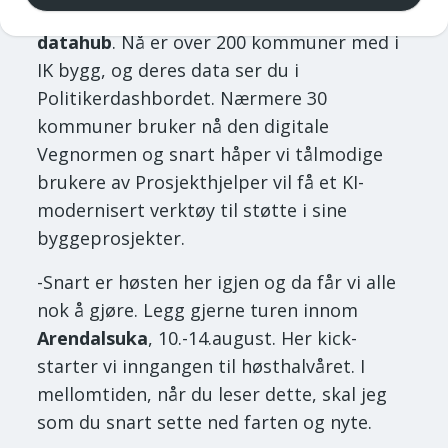
Det siste i den nye strategien er å bli en
datahub
. Nå er over 200 kommuner med i
IK bygg, og deres data ser du i
Politikerdashbordet. Nærmere 30
kommuner bruker nå den digitale
Vegnormen og snart håper vi tålmodige
brukere av Prosjekthjelper vil få et KI-
modernisert verktøy til støtte i sine
byggeprosjekter.
-Snart er høsten her igjen og da får vi alle
nok å gjøre. Legg gjerne turen innom
Arendalsuka
, 10.-14.august. Her kick-
starter vi inngangen til høsthalvåret. I
mellomtiden, når du leser dette, skal jeg
som du snart sette ned farten og nyte.