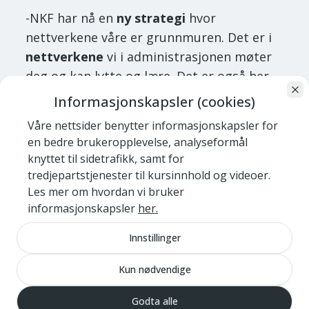
-NKF har nå en
ny strategi
hvor
nettverkene våre er grunnmuren. Det er i
nettverkene
vi i administrasjonen møter
deg og kan lytte og lære. Det er også her
du kan fortelle oss hvilke utfordringer du
Informasjonskapsler (cookies)
har, slik at vi kan løfte det videre. Akkurat
Våre nettsider benytter informasjonskapsler for
det gjorde vi fra Storby energi nettverket
en bedre brukeropplevelse, analyseformål
med
manglende strømstøtte for
knyttet til sidetrafikk, samt for
kommunale boliger
. Nå har vi fått
tredjepartstjenester til kursinnhold og videoer.
gjennomslag (gehør) for dette og tar det
Les mer om hvordan vi bruker
informasjonskapsler
her.
for gitt at strømstøtten også her vil
komme på plass i neste runde i
Innstillinger
statsbudsjettet. Dette er et resultat av
pådriver
arbeidet vi i NKF skal gjøre på
Kun nødvendige
vegne av dere.
Godta alle