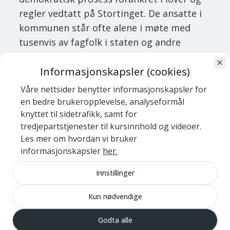
regler vedtatt på Stortinget. De ansatte i
kommunen står ofte alene i møte med
tusenvis av fagfolk i staten og andre
myndigheter. Dette fører til at prosesser
Informasjonskapsler (cookies)
som kunne vært løst på noen måneder, nå
tar mange år. Det er sløsing med
Våre nettsider benytter informasjonskapsler for
kommunens tid og penger, forteller
en bedre brukeropplevelse, analyseformål
Kierulf.
knyttet til sidetrafikk, samt for
tredjepartstjenester til kursinnhold og videoer.
– Skal kommunene komme tilbake til
Les mer om hvordan vi bruker
normaldrift må det tas strukturelle grep
informasjonskapsler
her.
på nasjonalt nivå, for disse problemene er
Innstillinger
ikke løsbare for hver enkel kommune,
legger Kierulf til.
Kun nødvendige
Godta alle