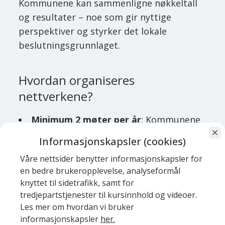
Kommunene kan sammenligne nøkkeltall
og resultater – noe som gir nyttige
perspektiver og styrker det lokale
beslutningsgrunnlaget.
Hvordan organiseres
nettverkene?
Minimum 2 møter per år
: Kommunene
rullerer på å være vertskap. Møtene
Informasjonskapsler (cookies)
kombineres gjerne med befaringer og
Våre nettsider benytter informasjonskapsler for
faglige presentasjoner. Noen møter
en bedre brukeropplevelse, analyseformål
gjennomføres digitalt!
knyttet til sidetrafikk, samt for
tredjepartstjenester til kursinnhold og videoer.
Digital samhandling
: Alle nettverk har
Les mer om hvordan vi bruker
egne Teams-rom for deling av
informasjonskapsler
her.