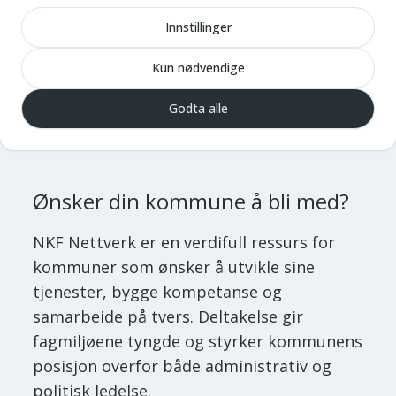
dokumenter, spørsmål og diskusjoner
mellom møtene.
Innstillinger
Støtte fra nettverksrådgiver
:
Kun nødvendige
Rådgiveren planlegger møtene, henter inn
Godta alle
relevante fagpersoner og sikrer gode og
inspirerende samlinger.
Ønsker din kommune å bli med?
NKF Nettverk er en verdifull ressurs for
kommuner som ønsker å utvikle sine
tjenester, bygge kompetanse og
samarbeide på tvers. Deltakelse gir
fagmiljøene tyngde og styrker kommunens
posisjon overfor både administrativ og
politisk ledelse.