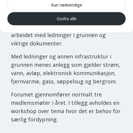
myndigheter med interesse for
Kun nødvendige
samordning av ledninger og annen
infrastruktur i grunnen. På disse sidene får
Godta alle
du vite mer om forumet, nyheter om
arbeidet med ledninger i grunnen og
viktige dokumenter.
Med ledninger og annen infrastruktur i
grunnen menes anlegg som gjelder strøm,
vann, avløp, elektronisk kommunikasjon,
fjernvarme, gass, søppelsug og bergrom.
Forumet gjennomfører normalt tre
medlemsmøter i året. I tillegg avholdes en
workshop over tema hvor det er behov for
særlig fordypning.