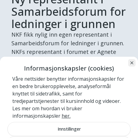
Samarbeidsforum for
ledninger i grunnen
NKF fikk nylig inn egen representant i
Samarbeidsforum for ledninger i grunnen.
NKFs representant i forumet er Agnete
Haugland. Agnete er til daglig enhetsleder
Informasjonskapsler (cookies)
i Bjørnafjorden kommune, samt
styremedlem i NKF veg og park.
Våre nettsider benytter informasjonskapsler for
en bedre brukeropplevelse, analyseformål
Publisert
2. februar 2023
av Sindre Haarr
|
knyttet til sidetrafikk, samt for
Oppdatert
5. februar 2025
tredjepartstjenester til kursinnhold og videoer.
Les mer om hvordan vi bruker
Samarbeidsforum for ledninger i grunnen
informasjonskapsler
her.
(SLG) ble etablert i 2013 og er et forum for
Innstillinger
relevante bransjeforeninger og