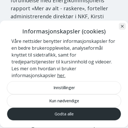
forbindelse med Energikommisjonens
rapport «Mer av alt - raskere», forteller
administrerende direktør i NKF, Kirsti
Kierulf. Hun er fornøyd med at det bevilges
Informasjonskapsler (cookies)
100 millioner kroner ekstra til
energieffektiviseringstiltak i kommunale
Våre nettsider benytter informasjonskapsler for
en bedre brukeropplevelse, analyseformål
boliger.
knyttet til sidetrafikk, samt for
tredjepartstjenester til kursinnhold og videoer.
– Husbanken meldte allerede februar at
Les mer om hvordan vi bruker
tilskuddsmidlene var brukt opp, så det er
informasjonskapsler
her.
godt å se at regjeringen følger opp dette.
Innstillinger
– Energieffektivisering og
arealeffektivisering er våre viktigste
Kun nødvendige
virkemidler i klimaarbeidet – både i
Godta alle
kommunene og i det private, forteller
Kierulf og viser til at Enova omdisponerer