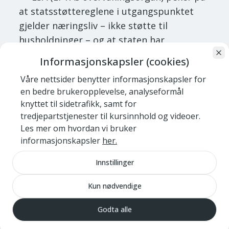
at statsstøttereglene i utgangspunktet
gjelder næringsliv – ikke støtte til
husholdninger – og at staten har
handlingsrom til å utforme ordninger
Informasjonskapsler (cookies)
som treffer forbrukerne
.
Våre nettsider benytter informasjonskapsler for
NKF mener det ikke foreligger en reell
en bedre brukeropplevelse, analyseformål
knyttet til sidetrafikk, samt for
konkurranseproblematikk, og at
tredjepartstjenester til kursinnhold og videoer.
begrunnelsen tyder på et mangelfullt
Les mer om hvordan vi bruker
faktagrunnlag.
informasjonskapsler
her.
Flere partier på Stortinget – blant
Innstillinger
annet
Rødt, SV og Senterpartiet
– avviser
at EØS er en tilstrekkelig forklaring, og
Kun nødvendige
peker på at dette i større grad handler om
Godta alle
politisk vilje
.