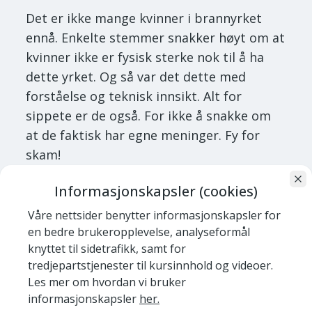
Det er ikke mange kvinner i brannyrket
ennå. Enkelte stemmer snakker høyt om at
kvinner ikke er fysisk sterke nok til å ha
dette yrket. Og så var det dette med
forståelse og teknisk innsikt. Alt for
sippete er de også. For ikke å snakke om
at de faktisk har egne meninger. Fy for
skam!
Langs den lange kystlinja vi har i Norge har
Informasjonskapsler (cookies)
kvinnene stått igjen med gårdsdrift,
Våre nettsider benytter informasjonskapsler for
ungeflokk, jobbet i industrien og gjort det
en bedre brukeropplevelse, analyseformål
som måtte til for å mette en stor familie,
knyttet til sidetrafikk, samt for
mens mannen var ute på fiske eller på
tredjepartstjenester til kursinnhold og videoer.
Les mer om hvordan vi bruker
anleggsdrift langt unna. Disse kvinnene
informasjonskapsler
her.
kunne ikke tillate seg å sippe når mannen