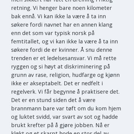
retning. Vi henger bare noen kilometer
bak ennå. Vi kan ikke la være å ta inn
søkere fordi navnet har en annen klang
enn det som var typisk norsk på
femtitallet, og vi kan ikke la være å ta inn
søkere fordi de er kvinner. Å snu denne
trenden er et ledelsesansvar. Vi må rette
ryggen og si høyt at diskriminering på
grunn av rase, religion, hudfarge og kjønn
ikke er akseptabelt. Det er nedfelt i
regelverk. Vi får begynne å praktisere det.
Det er en stund siden det å være
brannmann bare var tøft om du kom hjem
og luktet svidd, var svart av sot og hadde
brukt krefter på å gjøre jobben. Nå er
kløkt og et skarpt hode en stor del av