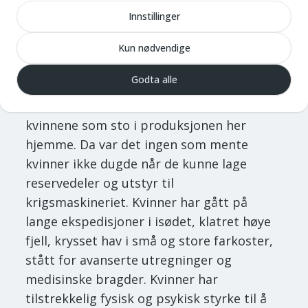
ikke kom hjem fra havet. De kunne ikke
Innstillinger
rope på hjelp når buskapen skulle stelles
og jordene pløyes. Det var tunge løft og
Kun nødvendige
hardt arbeid. De ble sterke av sånt. Under
Godta alle
de to store verdenskrigene da alle
mennene måtte ut for å sloss, var det
kvinnene som sto i produksjonen her
hjemme. Da var det ingen som mente
kvinner ikke dugde når de kunne lage
reservedeler og utstyr til
krigsmaskineriet. Kvinner har gått på
lange ekspedisjoner i isødet, klatret høye
fjell, krysset hav i små og store farkoster,
stått for avanserte utregninger og
medisinske bragder. Kvinner har
tilstrekkelig fysisk og psykisk styrke til å