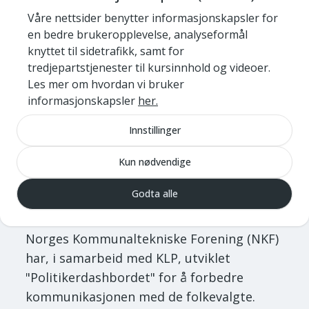
Vedlikehold
Våre nettsider benytter informasjonskapsler for
en bedre brukeropplevelse, analyseformål
knyttet til sidetrafikk, samt for
En utfordring jeg har fått forståelsen av
tredjepartstjenester til kursinnhold og videoer.
flere kommuner har er
Les mer om hvordan vi bruker
vedlikeholdsetterslep. Det kan være flere
informasjonskapsler
her.
årsaker til dette, men kombinasjonen av
økonomiske begrensninger, politiske
Innstillinger
prioriteringer mangel på kompetanse,
Kun nødvendige
klimaforhold og så videre kan noen ganger
slå uheldig ut for vedlikehold av
Godta alle
bygningsmassen.
Norges Kommunaltekniske Forening (NKF)
har, i samarbeid med KLP, utviklet
"Politikerdashbordet" for å forbedre
kommunikasjonen med de folkevalgte.