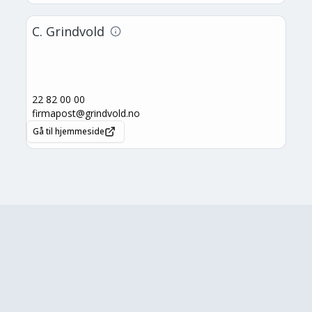
C. Grindvold
22 82 00 00
firmapost@grindvold.no
Gå til hjemmeside