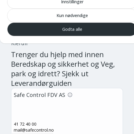
Innstillinger
Kun nødvendige
Fra den underjordiske garasjen i Helsinki.
Til høyre på bildet er Terje Strøm,
Godta alle
nestleder i NKFs hovedstyre.
Foto: Kirsti
Kierulf
Trenger du hjelp med
innen
Beredskap og sikkerhet og Veg,
park og idrett
? Sjekk ut
Leverandørguiden
Safe Control FDV AS
41 72 40 00
mail@safecontrol.no