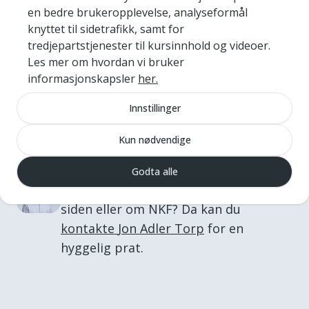
Last ned kartet her
en bedre brukeropplevelse, analyseformål
knyttet til sidetrafikk, samt for
tredjepartstjenester til kursinnhold og videoer.
Les mer om hvordan vi bruker
informasjonskapsler
her.
Innstillinger
Har du tilbakemeldinger?
Kun nødvendige
Godta alle
Spørsmål om innholdet på denne
siden eller om NKF? Da kan du
kontakte
Jon Adler
Torp
for en
hyggelig prat.