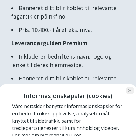
Banneret ditt blir koblet til relevante
fagartikler på nkf.no.
Pris: 10.400,- i året eks. mva.
Leverandørguiden Premium
Inkluderer bedriftens navn, logo og
lenke til deres hjemmeside.
Banneret ditt blir koblet til relevante
fagartikler på nkf.no.
Informasjonskapsler (cookies)
Inkluderer presentasjon på fagwebinar
Våre nettsider benytter informasjonskapsler for
tilgjengelig for alle medlemmer.
en bedre brukeropplevelse, analyseformål
knyttet til sidetrafikk, samt for
Pris: 25.000,- i året eks. mva.
tredjepartstjenester til kursinnhold og videoer.
Abonnement og priser gjelder for ett (1)
Les mer om hvordan vi bruker