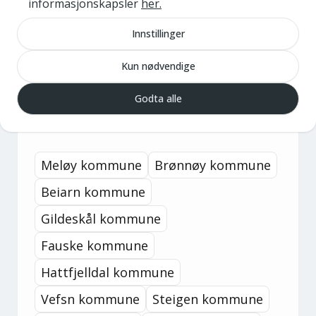
informasjonskapsler
her.
Kontakt oss
Bli medlem
Innstillinger
11
kommuner i nettverket
Kun nødvendige
Bygg og Eiendom Salten og
Godta alle
Helgeland
Meløy kommune
Brønnøy kommune
Beiarn kommune
Gildeskål kommune
Fauske kommune
Hattfjelldal kommune
Vefsn kommune
Steigen kommune