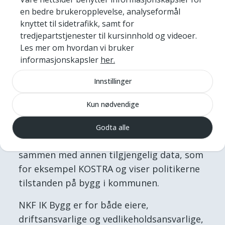
IK Bygg selv om din FDVU-
en bedre brukeropplevelse, analyseformål
leverandør ikke har integrasjon
knyttet til sidetrafikk, samt for
tredjepartstjenester til kursinnhold og videoer.
mot NKF IK Bygg klar.
Les mer om hvordan vi bruker
informasjonskapsler
her.
Ved å synliggjøre tilstand og risiko i
bygningsmassen gir sjekklistene deg
Innstillinger
et strategisk grunnlag for prioriteringer
og politisk støtte.
Kun nødvendige
Relevante data som registreres i NKF IK
Godta alle
Bygg, vises på
politikerdashbord.no
sammen med annen tilgjengelig data, som
for eksempel KOSTRA og viser politikerne
tilstanden på bygg i kommunen.
NKF IK Bygg er for både eiere,
driftsansvarlige og vedlikeholdsansvarlige,