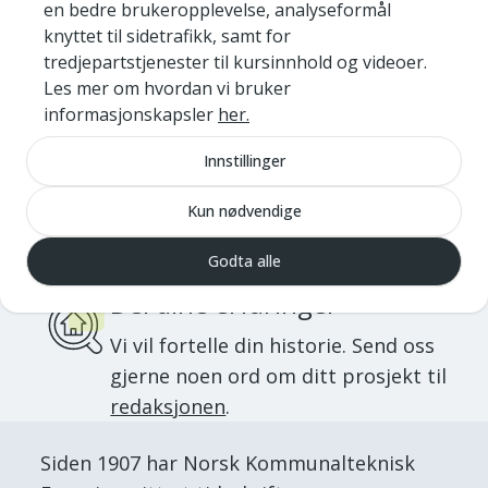
en bedre brukeropplevelse, analyseformål
ønsker å motta magasinet i
knyttet til sidetrafikk, samt for
papirformat, så send oss gjerne
en
tredjepartstjenester til kursinnhold og videoer.
mail
.
Les mer om hvordan vi bruker
informasjonskapsler
her.
Den gode historien
Innstillinger
Tidsskriftet skal fortelle den gode
Kun nødvendige
historien om samfunnsbyggerne i
norske kommuner.
Godta alle
Del dine erfaringer
Vi vil fortelle din historie. Send oss
gjerne noen ord om ditt prosjekt til
redaksjonen
.
Siden 1907 har Norsk Kommunalteknisk