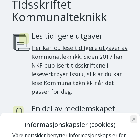
Tidsskriftet
Kommunalteknikk
Les tidligere utgaver
Her kan du lese tidligere utgaver av
Kommunatleknikk
. Siden 2017 har
NKF publisert tidsskriftene i
leseverktøyet Issuu, slik at du kan
lese Kommunalteknikk når det
passer for deg.
En del av medlemskapet
Du mottar Tidsskriftet
Informasjonskapsler (cookies)
Kommunalteknikk som den del av
Våre nettsider benytter informasjonskapsler for
medlemskapet i NKF. Dersom du