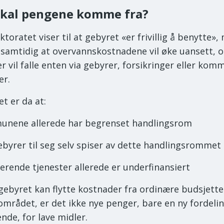
skal pengene komme fra?
ktoratet viser til at gebyret «er frivillig å benytte»,
samtidig at overvannskostnadene vil øke uansett, o
r vil falle enten via gebyrer, forsikringer eller kom
er.
t er da at:
nene allerede har begrenset handlingsrom
ebyrer til seg selv spiser av dette handlingsrommet
terende tjenester allerede er underfinansiert
gebyret kan flytte kostnader fra ordinære budsjetter
området, er det ikke nye penger, bare en ny fordeli
nde, for lave midler.