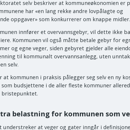
ektoratet selv beskriver at kommuneøkonomien er p
mmunene har «en lang rekke andre lovpålagte og
ende oppgaver» som konkurrerer om knappe midler
unen innfører et overvannsgebyr, vil dette ikke ba
eiere. Kommunen vil også måtte betale gebyr for eg
er og egne veger, siden gebyret gjelder alle eie
nning til kommunalt overvannsanlegg, uten unntak
n selv.
r at kommunen i praksis pålegger seg selv en ny ko
 som budsjettene i de aller fleste kommuner allered
l bristepunktet.
stra belastning for kommunen som ve
t understreker at veger og gater inngår i definisjon