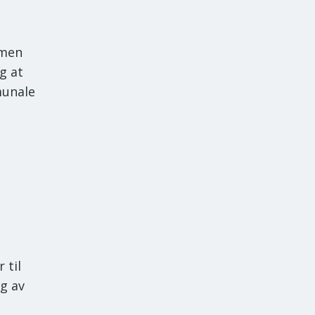
 men
g at
munale
 til
ng av