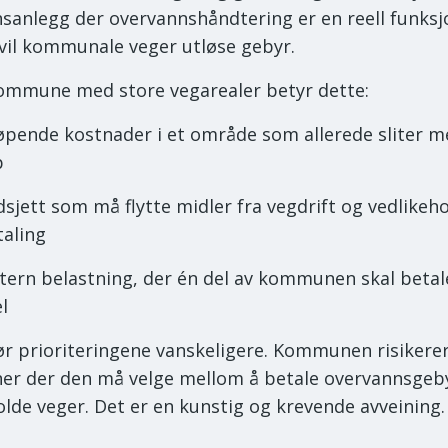
sanlegg der overvannshåndtering er en reell funksj
il kommunale veger utløse gebyr.
ommune med store vegarealer betyr dette:
løpende kostnader i et område som allerede sliter 
p
sjett som må flytte midler fra vegdrift og vedlikehol
aling
ntern belastning, der én del av kommunen skal betal
l
ør prioriteringene vanskeligere. Kommunen risikerer 
ner der den må velge mellom å betale overvannsgeb
olde veger. Det er en kunstig og krevende avveining.