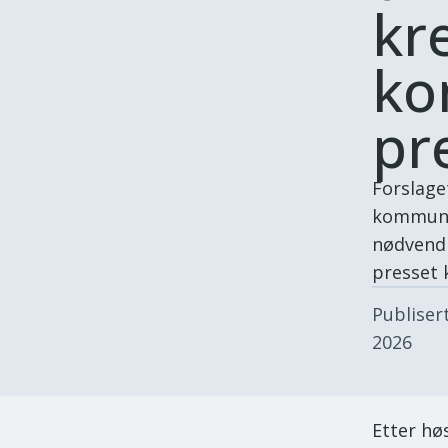
kr
ko
pr
Forslage
kommunen
nødvendi
presset
Publiser
2026
Etter hø