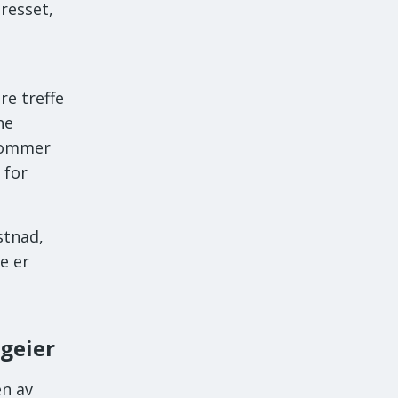
resset,
.
re treffe
ne
ndommer
 for
stnad,
e er
geier
en av