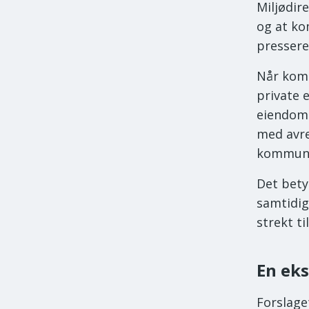
Miljødir
og at ko
presser
Når komm
private 
eiendomm
med avre
kommune
Det bety
samtidig
strekt ti
En ek
Forslage