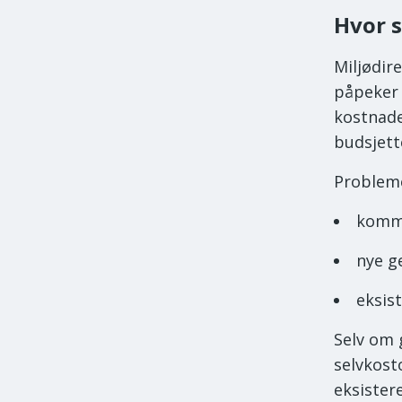
Hvor 
Miljødire
påpeker 
kostnade
budsjett
Probleme
kommu
nye g
eksis
Selv om 
selvkost
eksistere