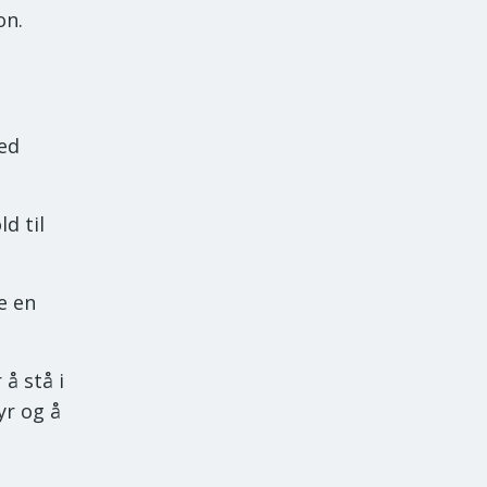
on.
med
d til
e en
å stå i
yr og å