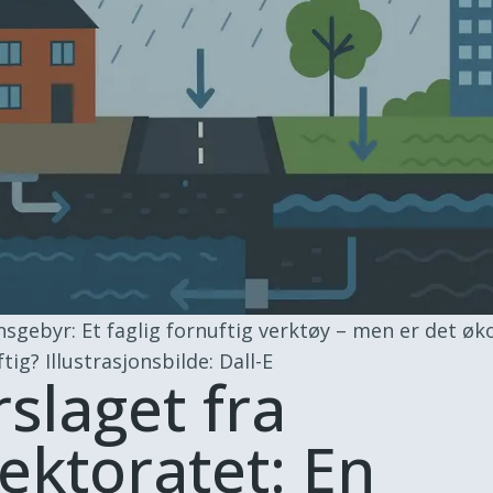
sgebyr: Et faglig fornuftig verktøy – men er det ø
tig?
Illustrasjonsbilde: Dall-E
rslaget fra
rektoratet: En