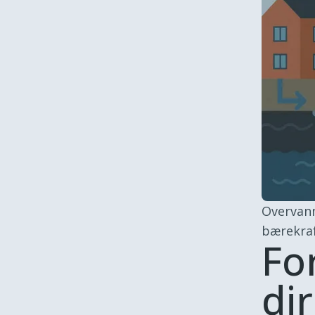
Overvann
bærekraf
Fo
di