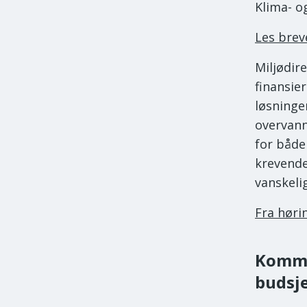
Klima- o
Les brev
Miljødir
finansie
løsninge
overvann
for både
krevende
vanskeli
Fra høri
Kommu
budsje