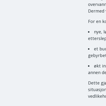
overvann
Dermed v
For en k
nye, 
ettersle
et bud
gebyrbet
økt i
annen de
Dette gj
situasjo
vedlikeh