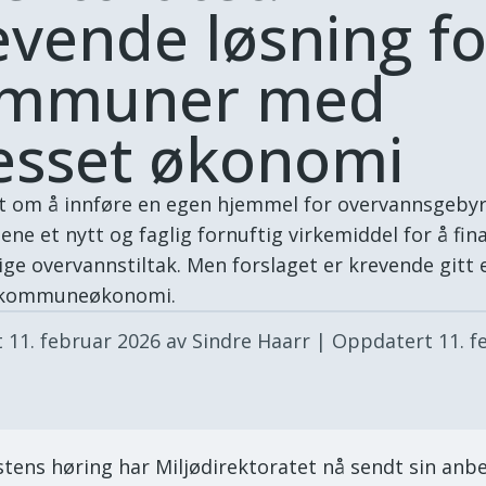
evende løsning fo
mmuner med
esset økonomi
t om å innføre en egen hjemmel for overvannsgebyr
e et nytt og faglig fornuftig virkemiddel for å fin
ge overvannstiltak. Men forslaget er krevende gitt 
 kommuneøkonomi.
t
11. februar 2026
av Sindre Haarr
| Oppdatert
11. f
stens høring har Miljødirektoratet nå sendt sin anbef