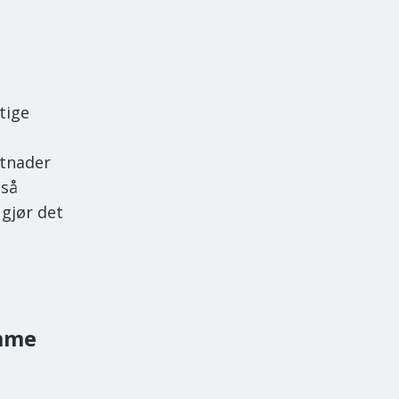
tige
stnader
gså
gjør det
mme