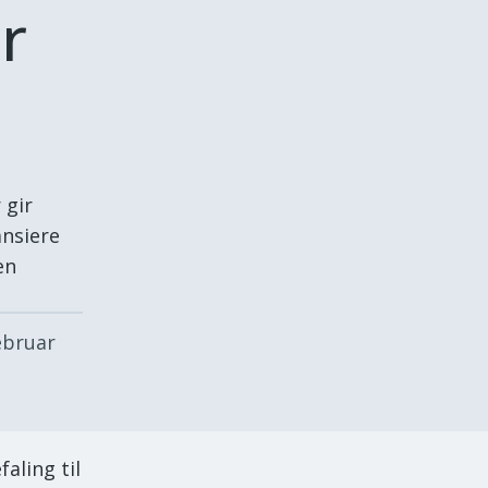
r
 gir
ansiere
en
ebruar
aling til