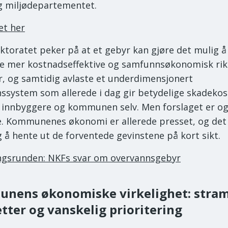
g miljødepartementet.
et her
ektoratet peker på at et gebyr kan gjøre det mulig å
re mer kostnadseffektive og samfunnsøkonomisk rik
r, og samtidig avlaste et underdimensjonert
ssystem som allerede i dag gir betydelige skadeko
 innbyggere og kommunen selv. Men forslaget er o
. Kommunenes økonomi er allerede presset, og det 
g å hente ut de forventede gevinstene på kort sikt.
ngsrunden: NKFs svar om overvannsgebyr
nens økonomiske virkelighet: stra
tter og vanskelig prioritering