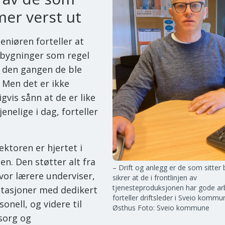
er verst ut
eniøren forteller at
bygninger som regel
 den gangen de ble
 Men det er ikke
gvis sånn at de er like
enelige i dag, forteller
ektoren er hjertet i
. Den støtter alt fra
– Drift og anlegg er de som sitter
hvor lærere underviser,
sikrer at de i frontlinjen av
tjenesteproduksjonen har gode arb
estasjoner med dedikert
forteller driftsleder i Sveio kommu
onell, og videre til
Østhus
Foto: Sveio kommune
sorg og