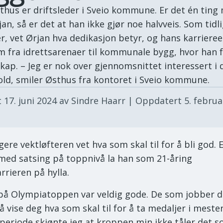
thus er driftsleder i Sveio kommune. Er det én tin
an, så er det at han ikke gjør noe halvveis. Som tidl
er, vet Ørjan hva dedikasjon betyr, og hans karriere
m fra idrettsarenaer til kommunale bygg, hvor han 
skap. – Jeg er nok over gjennomsnittet interessert i d
old, smiler Østhus fra kontoret i Sveio kommune.
t
17. juni 2024
av Sindre Haarr
| Oppdatert
5. februa
gere vektløfteren vet hva som skal til for å bli god. 
med satsing på toppnivå la han som 21-åring
rrieren på hylla.
på Olympiatoppen var veldig gode. De som jobber de
å vise deg hva som skal til for å ta medaljer i meste
 periode skjønte jeg at kroppen min ikke tåler det s