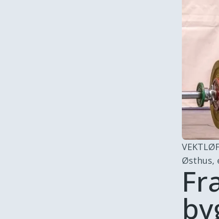
VEKTLØF
Østhus, e
Fra
by