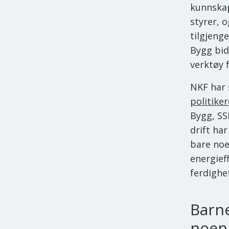
kunnskap
styrer, 
tilgjeng
Bygg bid
verktøy 
NKF har 
politike
Bygg, SS
drift har
bare noe
energief
ferdighet
Barn
noen