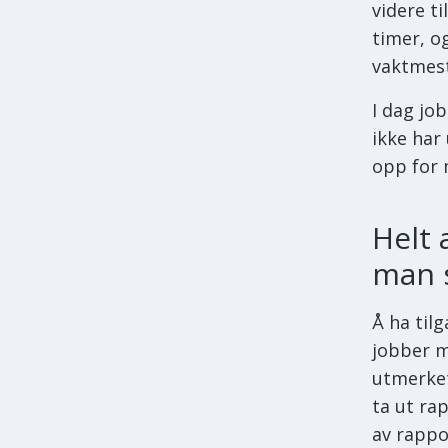
videre t
timer, o
vaktmest
I dag job
ikke har
opp for 
Helt
man 
Å ha til
jobber m
utmerke
ta ut ra
av rappo