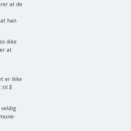
rer at de
 at han
ss ikke
er at
et er ikke
 til å
 veldig
mmune-