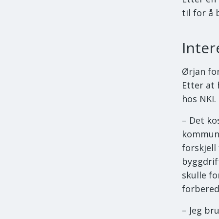
til for å
Inter
Ørjan for
Etter at
hos NKI.
– Det ko
kommunen
forskjel
byggdrif
skulle f
forbered
– Jeg br