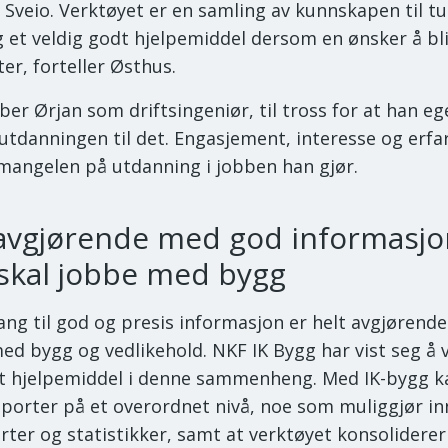
il Sveio. Verktøyet er en samling av kunnskapen til tu
g et veldig godt hjelpemiddel dersom en ønsker å bl
er, forteller Østhus.
ber Ørjan som driftsingeniør, til tross for at han eg
 utdanningen til det. Engasjement, interesse og erfa
mangelen på utdanning i jobben han gjør.
 avgjørende med god informasjo
skal jobbe med bygg
gang til god og presis informasjon er helt avgjørend
ed bygg og vedlikehold. NKF IK Bygg har vist seg å 
t hjelpemiddel i denne sammenheng. Med IK-bygg 
pporter på et overordnet nivå, noe som muliggjør i
rter og statistikker, samt at verktøyet konsoliderer