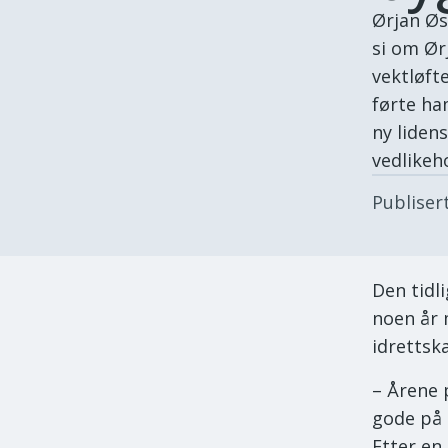
Ørjan Øs
si om Ørj
vektløft
førte ha
ny liden
vedlikeh
Publiser
Den tidli
noen år 
idrettska
– Årene 
gode på 
Etter en