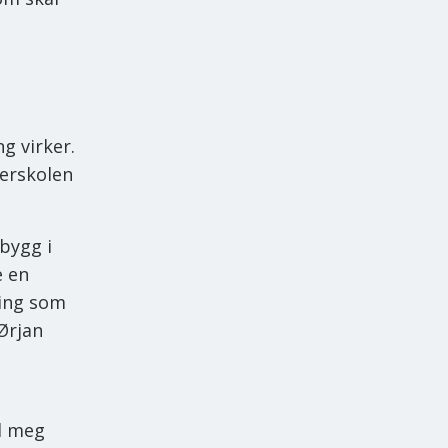
ng virker.
terskolen
 bygg i
e en
ning som
Ørjan
d meg