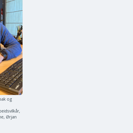
 bak og
eidsvilkår,
ne, Ørjan