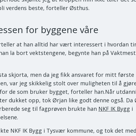
 bli verdens beste, forteller Østhus.
essen for byggene våre
teller at han alltid har vært interessert i hvordan ti
 han la bort vektstengene, begynte han på Vaktmes
sta skjorta, men da jeg fikk ansvaret for mitt første
, var jeg skikkelig stolt over muligheten til å gjør
l for de som bruker bygget, forteller han.Når utdan
ter dukket opp, tok Ørjan like godt denne også. Da 
orberede seg til fagprøven brukte han
NKF IK Bygg
i
elsene.
ukte NKF IK Bygg i Tysvær kommune, og tok det me