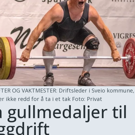
TER OG VAKTMESTER: Driftsleder i Sveio kommune,
r ikke redd for å ta i et tak
Foto: Privat
 gullmedaljer til
ggdrift