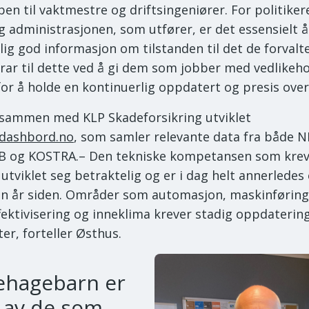
en til vaktmestre og driftsingeniører. For politiker
og administrasjonen, som utfører, er det essensielt å
elig god informasjon om tilstanden til det de forvalte
rar til dette ved å gi dem som jobber med vedlikeho
for å holde en kontinuerlig oppdatert og presis over
sammen med KLP Skadeforsikring utviklet
rdashbord.no
, som samler relevante data fra både N
B og KOSTRA.– Den tekniske kompetansen som krev
 utviklet seg betraktelig og er i dag helt annerledes
n år siden. Områder som automasjon, maskinføring
fektivisering og inneklima krever stadig oppdaterin
er, forteller Østhus.
ehagebarn er
 av de som