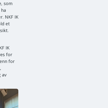
e, som
 ha
r. NKF IK
ld et
sikt.
KF IK
es for
 enn for
,
g av