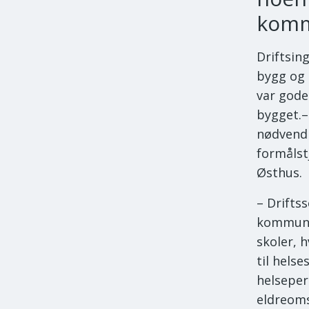
komm
Driftsing
bygg og 
var gode
bygget.–
nødvendi
formålstj
Østhus.
– Driftss
kommunen
skoler, 
til hels
helsepers
eldreom