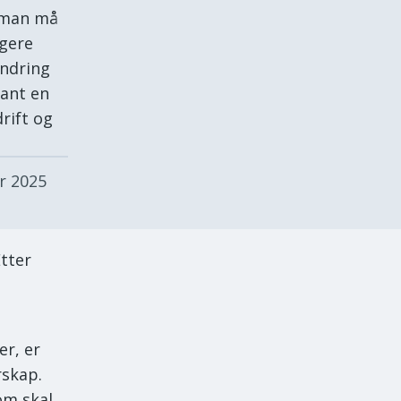
g man må
igere
endring
fant en
rift og
r 2025
Etter
r, er
rskap.
om skal