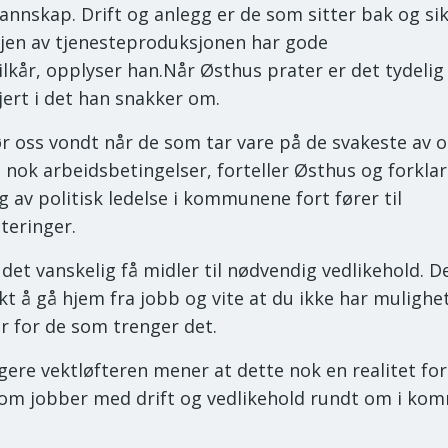
nnskap. Drift og anlegg er de som sitter bak og sik
injen av tjenesteproduksjonen har gode
ilkår, opplyser han.Når Østhus prater er det tydelig
jert i det han snakker om.
ør oss vondt når de som tar vare på de svakeste av o
 nok arbeidsbetingelser, forteller Østhus og forklar
g av politisk ledelse i kommunene fort fører til
teringer.
 det vanskelig få midler til nødvendig vedlikehold. D
ekt å gå hjem fra jobb og vite at du ikke har mulighet
r for de som trenger det.
igere vektløfteren mener at dette nok en realitet for
m jobber med drift og vedlikehold rundt om i ko