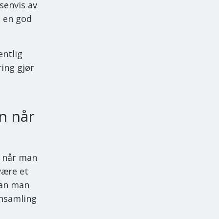
senvis av
i en god
entlig
ring gjør
n når
e når man
være et
kan man
nnsamling