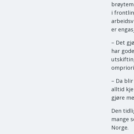
brøytema
i frontl
arbeidsv
er engas
– Det gj
har gode
utskiftin
ompriori
– Da blir
alltid kj
gjøre me
Den tidl
mange so
Norge.