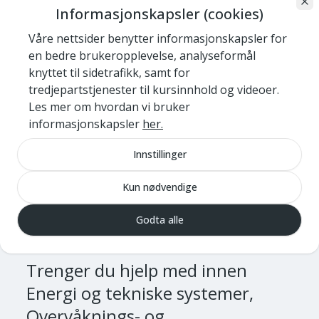
analyse på for å få besvart: Er vår
Informasjonskapsler (cookies)
energibruk høy sammenlignet med andre
Våre nettsider benytter informasjonskapsler for
kommuner? Hva koster det oss å ha
en bedre brukeropplevelse, analyseformål
utdaterte tekniske anlegg? Og er vi på rett
knyttet til sidetrafikk, samt for
spor mot egne klimamål? Videre fremover
tredjepartstjenester til kursinnhold og videoer.
kommer også overvannsanalyse,
Les mer om hvordan vi bruker
informasjonskapsler
her.
klimafotavtrykk og levetidssimulering på
bygg.
Innstillinger
Vil du vite mer om hvordan din kommune
Kun nødvendige
kan få sine data inn i
politikerdashbord.no? Ta kontakt med
Per
Godta alle
Ove Akselvoll i NKF
.
Trenger du hjelp med
innen
Energi og tekniske systemer,
Overvåknings- og